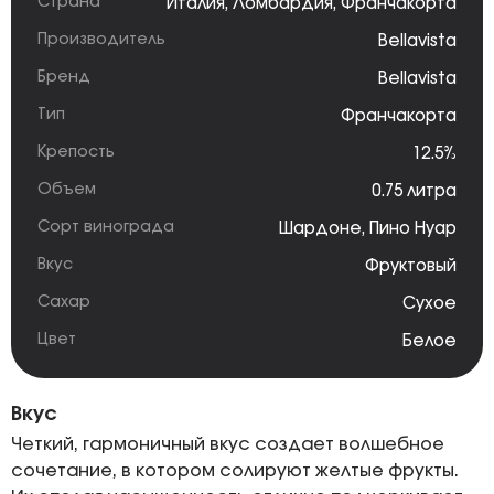
Страна
Италия
,
Ломбардия
,
Франчакорта
Производитель
Bellavista
Бренд
Bellavista
Тип
Франчакорта
Крепость
12.5%
Объем
0.75 литра
Сорт винограда
Шардоне
,
Пино Нуар
Вкус
Фруктовый
Сахар
Сухое
Цвет
Белое
Вкус
Четкий, гармоничный вкус создает волшебное
сочетание, в котором солируют желтые фрукты.