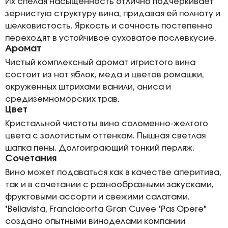
Их спелая насыщенность отлично подчеркивает
зернистую структуру вина, придавая ей полноту и
шелковистость. Яркость и сочность постепенно
переходят в устойчивое суховатое послевкусие.
Аромат
Чистый комплексный аромат игристого вина
состоит из нот яблок, меда и цветов ромашки,
окруженных штрихами ванили, аниса и
средиземноморских трав.
Цвет
Кристальной чистоты вино соломенно-желтого
цвета с золотистым оттенком. Пышная светлая
шапка пены. Долгоиграющий тонкий перляж.
Сочетания
Вино может подаваться как в качестве аперитива,
так и в сочетании с разнообразными закусками,
фруктовыми ассорти и свежими салатами.
"Bellavista, Franciacorta Gran Cuvee "Pas Opere"
создано опытными виноделами компании