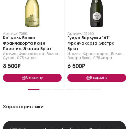
Артикул: 7380
Артикул: 23680
Ка' дель Боско
Гуидо Берлукки "61"
Франчакорта Кюве
Франчакорта Экстра
Престиж Экстра Брют
Брют
Италия
,
Франчакорта
,
Белое
,
Италия
,
Франчакорта
,
Белое
,
Сухое
,
0.75 литра
Экстра Брют
,
0.75 литра
8 500₽
6 500₽
В корзину
В корзину
Характеристики