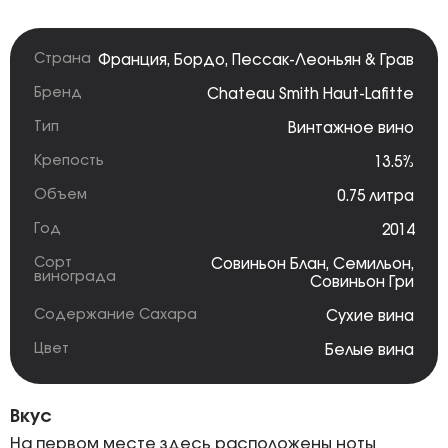
Страна
Франция
,
Бордо
,
Пессак-Леоньян & Грав
Бренд
Chateau Smith Haut-Lafitte
Тип
Винтажное вино
Крепость
13.5%
Объем
0.75 литра
Год
2014
Сорт
Совиньон Блан
,
Семильон
,
винограда
Совиньон Гри
Содержание Сахара
Сухие вина
Цвет
Белые вина
Вкус
На первом месте здесь расположены ноты