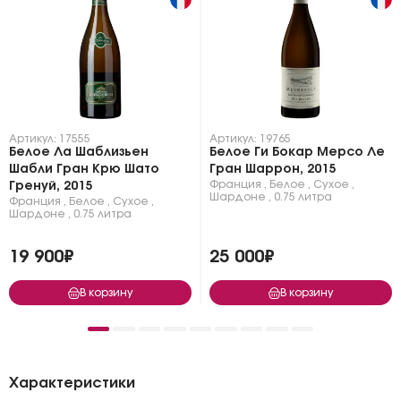
Артикул: 17555
Артикул: 19765
Белое Ла Шаблизьен
Белое Ги Бокар Мерсо Ле
Шабли Гран Крю Шато
Гран Шаррон, 2015
Франция
,
Белое
,
Сухое
,
Гренуй, 2015
Шардоне
,
0.75 литра
Франция
,
Белое
,
Сухое
,
Шардоне
,
0.75 литра
19 900₽
25 000₽
В корзину
В корзину
Характеристики