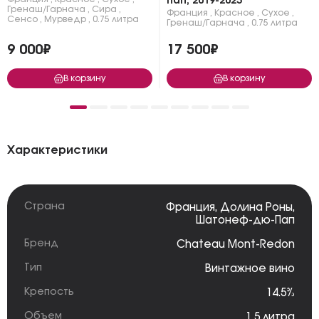
Пап, 2019-2023
Гренаш/Гарнача
,
Сира
,
Франция
,
Красное
,
Сухое
,
Сенсо
,
Мурведр
,
0.75 литра
Гренаш/Гарнача
,
0.75 литра
9 000₽
17 500₽
В корзину
В корзину
Характеристики
Страна
Франция
,
Долина Роны
,
Шатонеф-дю-Пап
Бренд
Chateau Mont-Redon
Тип
Винтажное вино
Крепость
14.5%
Объем
1.5 литра