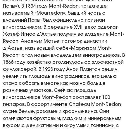
Папы»). В 1334 году Mont-Redon, тогда еще
называемый «Mourredon», бывший частью
владений Папы, был официально признан
виноградником. В середине XVIII века адвокат
Жозеф Игнас д’Астье получил во владение Mont-
Redon. Ансельм Матье, потомок династии
д’Астье, называвший себя «Маркизом Mont-
Redon» стал новым владельцем виноградников. В
1866 году хозяйство столкнулось со злосчастной
филлоксерой. В 1923 году Анри Плантан решил
увеличить площадь виноградников, его целью
стало собрать вместе как можно больше
различных участков. Сейчас площадь
виноградников Mont-Redon составляет 100
гектаров. В ассортименте Chateau Mont-Redon
сухие белые, розовые и красные вина. Они
отличаются фруктовым, гладким и минеральным
вкусом с деликатными и округлыми танинами с