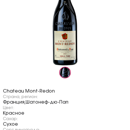
Бренд:
Chateau Mont-Redon
Страна, регион:
Франция
Шатонеф-дю-Пап
,
Цвет:
Красное
Сахар:
Сухое