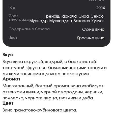
Год
2004
Сорт
Гренаш/Гарнача
,
Сира
,
Сенсо
,
винограда
Мурведр
,
Мускардэн
,
Вакарез
,
Кунуаз
Содержание Сахара
Сухие вина
Цвет
Красные вина
Вкус
Вкус вина округлый, щедрый, с бархатистой
текстурой, фруктово-бальзамическими тонами и
мягкими танинами в долгом послевкусии.
Аромат
Многогранный, богатый аромат вина изобилует
оттенками вишни, черной смородины, черники,
подлеска, черного перца, гвоздики и дуба.
Цвет
Вино гранатово-рубинового цвета.