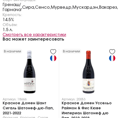
Сорт винограда:
Гренаш/
Сира
Сенсо
Мурведр
Мускардэн
Вакарез
,
,
,
,
,
Гарнача
Крепость:
14.5%
Объём:
1.5 л.
Смотреть все характеристики
Вас может заинтересовать
В наличии
В наличии
Артикул: 18666
Артикул: 20053
Красное Домен Шант
Красное Домен Уссельо
Сигаль Шатонеф-дю-Пап,
Раймон & Фис Кюве
2021-2022
Империал Шатонеф дю
Франция
,
Красное
,
Сухое
,