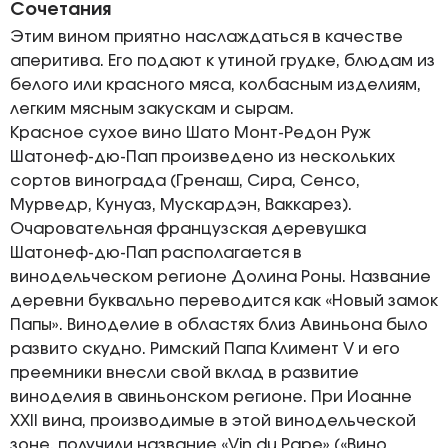
Сочетания
Этим вином приятно наслаждаться в качестве
аперитива. Его подают к утиной грудке, блюдам из
белого или красного мяса, колбасным изделиям,
легким мясным закускам и сырам.
Красное сухое вино Шато Монт-Редон Руж
Шатонеф-дю-Пап произведено из нескольких
сортов винограда (Гренаш, Сира, Сенсо,
Мурведр, Кунуаз, Мускардэн, Ваккарез).
Очаровательная французская деревушка
Шатонеф-дю-Пап располагается в
винодельческом регионе Долина Роны. Название
деревни буквально переводится как «Новый замок
Папы». Виноделие в областях близ Авиньона было
развито скудно. Римский Папа Климент V и его
преемники внесли свой вклад в развитие
виноделия в авиньонском регионе. При Иоанне
XXII вина, производимые в этой винодельческой
зоне, получили название «Vin du Pape» («Вино