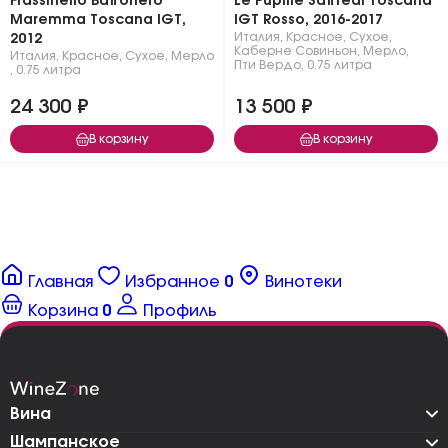
Frassinello Baffonero
Le Pupille Saffredi Toscana
Maremma Toscana IGT,
IGT Rosso, 2016-2017
Италия
,
Красное
,
Сухое
,
2012
Каберне Совиньон
,
Мерло
,
Италия
,
Красное
,
Сухое
,
Мерло
Пти Вердо
,
0.75 литра
,
0.75 литра
24 300 ₽
13 500 ₽
В корзину
В корзину
Главная
Избранное
0
Винотеки
Корзина
0
Профиль
Вина
Шампанское