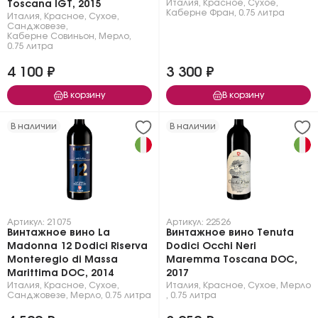
Италия
,
Красное
,
Сухое
,
Toscana IGT, 2015
Каберне Фран
,
0.75 литра
Италия
,
Красное
,
Сухое
,
Санджовезе
,
Каберне Совиньон
,
Мерло
,
0.75 литра
4 100 ₽
3 300 ₽
В корзину
В корзину
В наличии
В наличии
Артикул: 21075
Артикул: 22526
Винтажное вино La
Винтажное вино Tenuta
Madonna 12 Dodici Riserva
Dodici Occhi Neri
Monteregio di Massa
Maremma Toscana DOC,
Marittima DOC, 2014
2017
Италия
,
Красное
,
Сухое
,
Италия
,
Красное
,
Сухое
,
Мерло
Санджовезе
,
Мерло
,
0.75 литра
,
0.75 литра