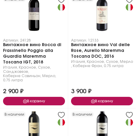
Артикул: 24128
Артикул: 12133
Винтажное вино Rocca di
Винтажное вино Val delle
Frassinello Poggio alla
Rose, Aurelio Maremma
Guardia Maremma
Toscana DOC, 2016
Италия
,
Красное
,
Сухое
,
Мерло
Toscana IGT, 2018
,
Каберне Фран
,
0.75 литра
Италия
,
Красное
,
Сухое
,
Санджовезе
,
Каберне Совиньон
,
Мерло
,
0.75 литра
2 900 ₽
3 900 ₽
В корзину
В корзину
В наличии
В наличии