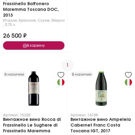
Frassinello Baffonero
Maremma Toscana DOC,
2013
Италия
,
Красное
,
Сухое
,
Мерло
,
0.75 л.
26 500 ₽
В корзину
1
В наличии
В наличии
Артикул: 15228
Артикул: 16188
Винтажное вино Rocca di
Винтажное вино Ampeleia
Frassinello Le Sughere di
Cabernet Franc Costa
Frassinello Maremma
Toscana IGT, 2017