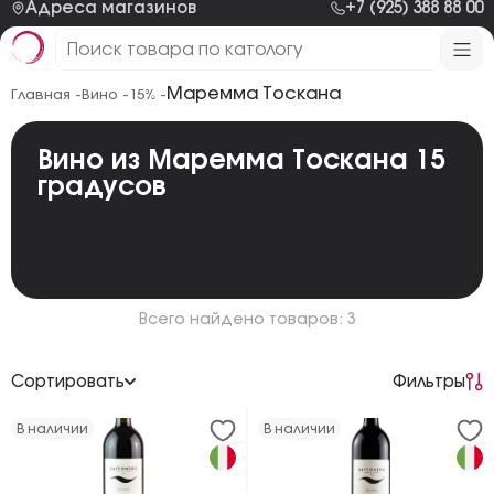
Адреса магазинов
+7 (925) 388 88 00
Маремма Тоскана
Главная -
Вино -
15% -
Вино из Маремма Тоскана 15
градусов
Всего найдено товаров: 3
Сортировать
Фильтры
По возрастанию цены
В наличии
В наличии