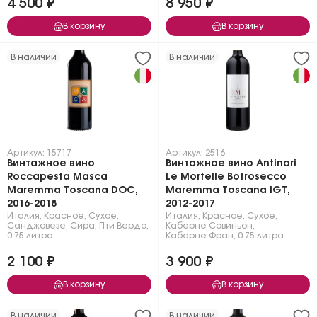
4 500 ₽
8 950 ₽
В корзину
В корзину
В наличии
В наличии
Артикул: 15717
Артикул: 2516
Винтажное вино
Винтажное вино Antinori
Roccapesta Masca
Le Mortelle Botrosecco
Maremma Toscana DOC,
Maremma Toscana IGT,
2016-2018
2012-2017
Италия
,
Красное
,
Сухое
,
Италия
,
Красное
,
Сухое
,
Санджовезе
,
Сира
,
Пти Вердо
,
Каберне Совиньон
,
0.75 литра
Каберне Фран
,
0.75 литра
2 100 ₽
3 900 ₽
В корзину
В корзину
В наличии
В наличии