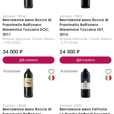
Артикул: 18566
Артикул: 18567
Винтажное вино Rocca di
Винтажное вино Rocca di
Frassinello Baffonero
Frassinello Baffonero
Maremma Toscana DOC,
Maremma Toscana IGT,
2011
2014
Италия
,
Красное
,
Сухое
,
Мерло
Италия
,
Красное
,
Сухое
,
Мерло
,
0.75 литра
,
0.75 литра
34 000 ₽
24 300 ₽
В корзину
В корзину
В наличии
В наличии
Артикул: 18568
Артикул: 20267
Винтажное вино Rocca di
Винтажное вино Fattoria