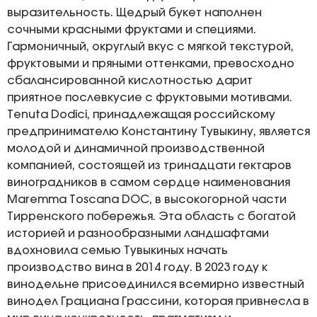
выразительность. Щедрый букет наполнен
сочными красными фруктами и специями.
Гармоничный, округлый вкус с мягкой текстурой,
фруктовыми и пряными оттенками, превосходно
сбалансированной кислотностью дарит
приятное послевкусие с фруктовыми мотивами.
Tenuta Dodici, принадлежащая российскому
предпринимателю Константину Тувыкину, является
молодой и динамичной производственной
компанией, состоящей из тринадцати гектаров
виноградников в самом сердце наименования
Maremma Toscana DOC, в высокогорной части
Тирренского побережья. Эта область с богатой
историей и разнообразными ландшафтами
вдохновила семью Тувыкиных начать
производство вина в 2014 году. В 2023 году к
винодельне присоединился всемирно известный
винодел Грациана Грассини, которая привнесла в