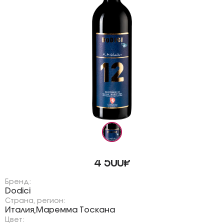
4 500₽
Бренд:
Dodici
Страна, регион:
Италия
Маремма Тоскана
,
Цвет: