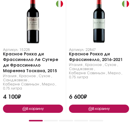
Артикул: 15228
Артикул: 22847
Красное Рокка ди
Красное Рокка ди
Фрассинелло Ле Сугере
Фрассинелло, 2016-2021
Италия
,
Красное
,
Сухое
,
ди Фрассинелло
Санджовезе
,
Маремма Тоскана, 2015
Каберне Совиньон
,
Мерло
,
Италия
,
Красное
,
Сухое
,
0.75 литра
Санджовезе
,
Каберне Совиньон
,
Мерло
,
0.75 литра
4 100₽
6 600₽
В корзину
В корзину