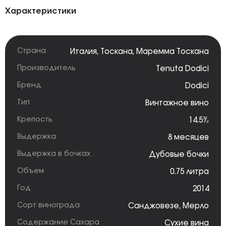
Характеристики
Страна
Италия
,
Тоскана
,
Маремма Тоскана
Производитель
Tenuta Dodici
Бренд
Dodici
Тип
Винтажное вино
Крепость
14.5%
Выдержка
8 месяцев
Выдержка в бочках
Дубовые бочки
Объем
0.75 литра
Год
2014
Сорт винограда
Санджовезе
,
Мерло
Содержание Сахара
Сухие вина