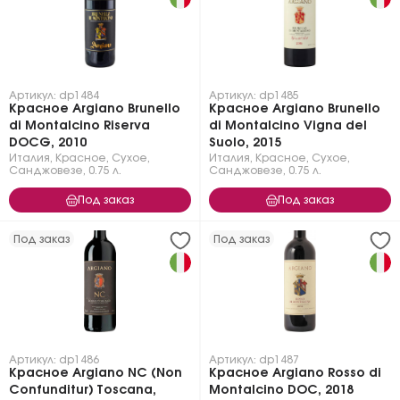
Артикул: dp1484
Артикул: dp1485
Красное Argiano Brunello
Красное Argiano Brunello
di Montalcino Riserva
di Montalcino Vigna del
DOCG, 2010
Suolo, 2015
Италия
,
Красное
,
Сухое
,
Италия
,
Красное
,
Сухое
,
Санджовезе
,
0.75 л.
Санджовезе
,
0.75 л.
Под заказ
Под заказ
Под заказ
Под заказ
Артикул: dp1486
Артикул: dp1487
Красное Argiano NC (Non
Красное Argiano Rosso di
Confunditur) Toscana,
Montalcino DOC, 2018