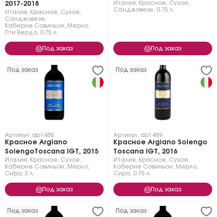
Италия
,
Красное
,
Сухое
,
2017-2018
Санджовезе
,
0.75 л.
Италия
,
Красное
,
Сухое
,
Санджовезе
,
Каберне Совиньон
,
Мерло
,
Пти Вердо
,
0.75 л.
Под заказ
Под заказ
Под заказ
Под заказ
Артикул: dp1488
Артикул: dp1489
Красное Argiano
Красное Argiano Solengo
SolengoToscana IGT, 2015
Toscana IGT, 2016
Италия
,
Красное
,
Сухое
,
Италия
,
Красное
,
Сухое
,
Каберне Совиньон
,
Мерло
,
Каберне Совиньон
,
Мерло
,
Сира
,
3 л.
Сира
,
0.75 л.
Под заказ
Под заказ
Под заказ
Под заказ