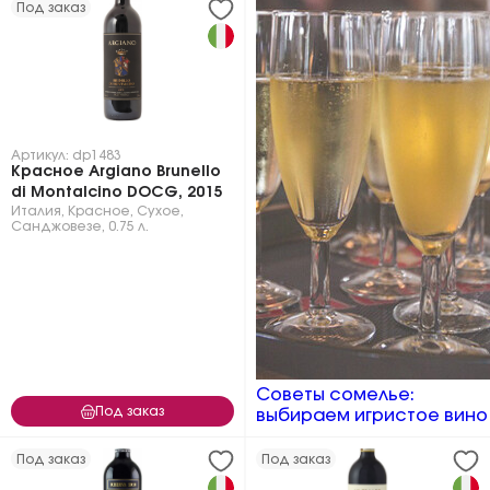
Под заказ
Артикул: dp1483
Красное Argiano Brunello
di Montalcino DOCG, 2015
Италия
,
Красное
,
Сухое
,
Санджовезе
,
0.75 л.
Советы сомелье:
Под заказ
выбираем игристое вино
Под заказ
Под заказ