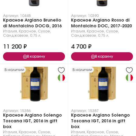
Артикул: 10448
Артикул: 10390
Красное Argiano Brunello
Красное Argiano Rosso di
di Montalcino DOCG, 2016
Montalcino DOC, 2017-2020
Италия
,
Красное
,
Сухое
,
Италия
,
Красное
,
Сухое
,
Санджовезе
,
0.75 л.
Санджовезе
,
0.75 л.
11 200 ₽
4 700 ₽
В корзину
В корзину
В наличии
В наличии
Артикул: 15386
Артикул: 15387
Красное Argiano Solengo
Красное Argiano Solengo
Toscana IGT, 2016 in gift
Toscana IGT, 2016 in gift
box
box
Италия
,
Красное
,
Сухое
,
Италия
,
Красное
,
Сухое
,