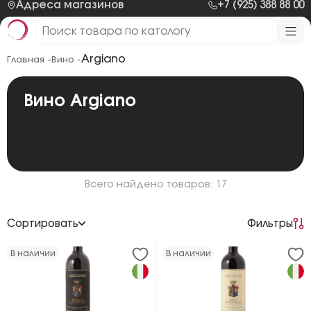
Адреса магазинов
+7 (925) 388 88 00
Argiano
Главная -
Вино -
Вино Argiano
Всего найдено товаров: 17
Сортировать
Фильтры
По возрастанию цены
В наличии
В наличии