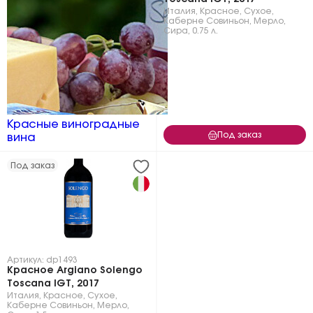
Италия
,
Красное
,
Сухое
,
Каберне Совиньон
,
Мерло
,
Сира
,
0.75 л.
Красные виноградные
Под заказ
вина
Под заказ
Артикул: dp1493
Красное Argiano Solengo
Toscana IGT, 2017
Италия
,
Красное
,
Сухое
,
Каберне Совиньон
,
Мерло
,