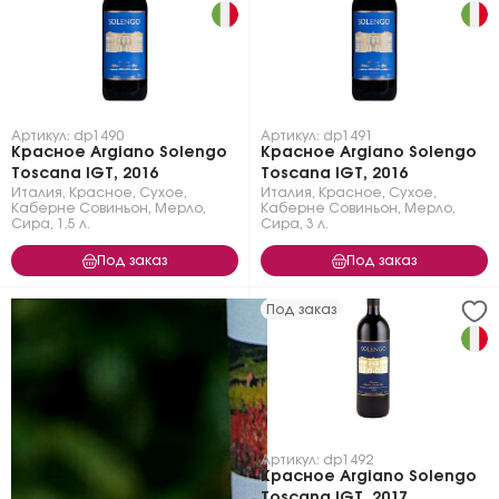
Артикул: dp1490
Артикул: dp1491
Красное Argiano Solengo
Красное Argiano Solengo
Toscana IGT, 2016
Toscana IGT, 2016
Италия
,
Красное
,
Сухое
,
Италия
,
Красное
,
Сухое
,
Каберне Совиньон
,
Мерло
,
Каберне Совиньон
,
Мерло
,
Сира
,
1.5 л.
Сира
,
3 л.
Под заказ
Под заказ
Под заказ
Артикул: dp1492
Красное Argiano Solengo
Toscana IGT, 2017