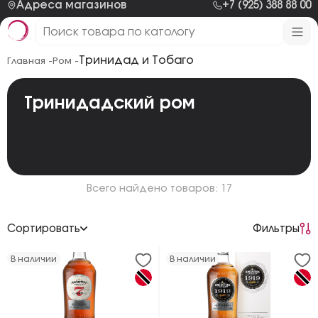
Адреса магазинов
+7 (925) 388 88 00
Тринидад и Тобаго
Главная -
Ром -
Тринидадский ром
Всего найдено товаров: 17
Сортировать
Фильтры
По возрастанию цены
В наличии
В наличии