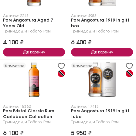
Артикул: 2247
Артикул: 4953
Ром Angostura Aged 7
Ром Angostura 1919 in gift
Years Old
box
Тринидад и Тобаго
,
Ром
Тринидад и Тобаго
,
Ром
4 100 ₽
6 400 ₽
В корзину
В корзину
В наличии
В наличии
Артикул: 15362
Артикул: 17413
Ром Bristol Classic Rum
Ром Angostura 1919 in gift
Caribbean Collection
tube
Тринидад и Тобаго
,
Ром
Тринидад и Тобаго
,
Ром
6 100 ₽
5 950 ₽