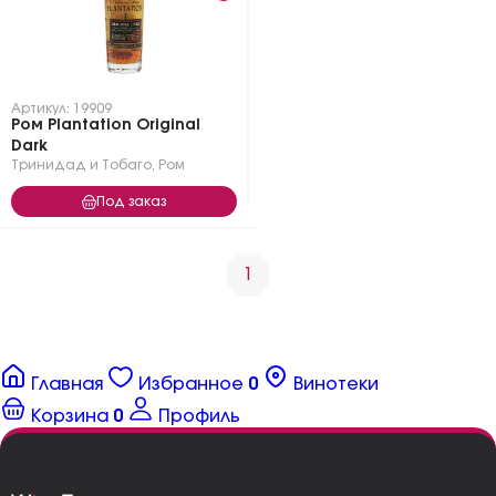
Артикул: 19909
Ром Plantation Original
Dark
Тринидад и Тобаго
,
Ром
Под заказ
1
Главная
Избранное
0
Винотеки
Корзина
0
Профиль