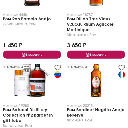
Артикул: 4448
Артикул: 18757
Ром Ron Barcelo Anejo
Ром Dillon Tres Vieux
Доминикана
,
Ром
V.S.O.P. Rhum Agricole
Martinique
Мартиника
,
Ром
1 450 ₽
3 650 ₽
В корзину
В корзину
В наличии
В наличии
Артикул: 19280
Артикул: 20215
Ром Botucal Distillery
Ром Bardinet Negrita Anejo
Collection №2 Barbet in
Reserve
Франция
,
Ром
gift tube
Венесуэла
,
Ром