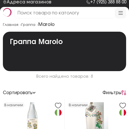
Адреса магазинов
+7 (925) 388 88 00
Marolo
Главная -
Граппа -
Граппа Marolo
Всего найдено товаров: 8
Сортировать
Фильтры
По возрастанию цены
В наличии
В наличии