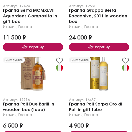
Артикул: 17424
Артикул: 19681
Граппа Berta MCMXLVII
Граппа Grappa Berta
Aquardens Composita in
Roccanivo, 2011 in wooden
gift box
box
Италия
,
Граппа
Италия
,
Граппа
11 500 ₽
24 000 ₽
В корзину
В корзину
В наличии
В наличии
Артикул: 17716
Артикул: 16437
Граппа Poli Due Barili in
Граппа Poli Sarpa Oro di
wooden box (tuba)
Poli in gift tube
Италия
,
Граппа
Италия
,
Граппа
6 500 ₽
4 900 ₽