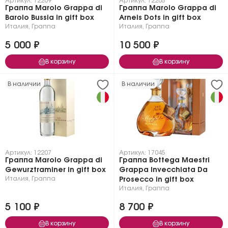
Артикул: 12209
Артикул: 12205
Граппа Marolo Grappa di
Граппа Marolo Grappa di
Barolo Bussia in gift box
Arneis Dots in gift box
Италия
,
Граппа
Италия
,
Граппа
5 000 ₽
10 500 ₽
В корзину
В корзину
В наличии
В наличии
Артикул: 12207
Артикул: 17045
Граппа Marolo Grappa di
Граппа Bottega Maestri
Gewurztraminer in gift box
Grappa Invecchiata Da
Италия
,
Граппа
Prosecco in gift box
Италия
,
Граппа
5 100 ₽
8 700 ₽
В корзину
В корзину