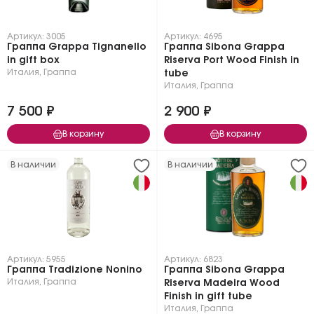
Артикул: 3005
Артикул: 4695
Граппа Grappa Tignanello
Граппа Sibona Grappa
in gift box
Riserva Port Wood Finish in
Италия
,
Граппа
tube
Италия
,
Граппа
7 500 ₽
2 900 ₽
В корзину
В корзину
В наличии
В наличии
Артикул: 5955
Артикул: 6823
Граппа Tradizione Nonino
Граппа Sibona Grappa
Италия
,
Граппа
Riserva Madeira Wood
Finish in gift tube
Италия
,
Граппа