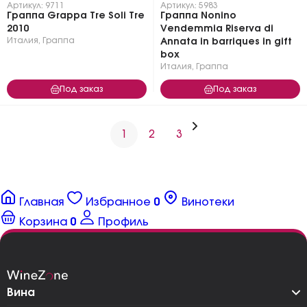
Артикул: 9711
Артикул: 5983
Граппа Grappa Tre Soli Tre
Граппа Nonino
2010
Vendemmia Riserva di
Италия
,
Граппа
Annata in barriques in gift
box
Италия
,
Граппа
Под заказ
Под заказ
1
2
3
Главная
Избранное
0
Винотеки
Корзина
0
Профиль
Вина