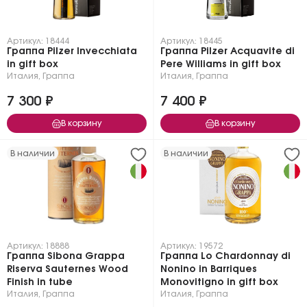
Артикул: 18444
Артикул: 18445
Граппа Pilzer Invecchiata
Граппа Pilzer Acquavite di
in gift box
Pere Williams in gift box
Италия
,
Граппа
Италия
,
Граппа
7 300 ₽
7 400 ₽
В корзину
В корзину
В наличии
В наличии
Артикул: 18888
Артикул: 19572
Граппа Sibona Grappa
Граппа Lo Chardonnay di
Riserva Sauternes Wood
Nonino in Barriques
Finish in tube
Monovitigno in gift box
Италия
,
Граппа
Италия
,
Граппа