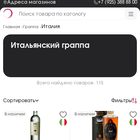
Адреса магазинов
+7 (925) 388 88 00
Италия
Главная -
Граппа -
Итальянский граппа
Всего найдено товаров: 115
Сортировать
Фильтры
По возрастанию цены
В наличии
В наличии