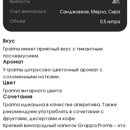
Крепость
45%
Сорт винограда
Санджовезе
,
Мерло
,
Сира
Объем
0.5 литра
Вкус
Граппа имеет приятный вкус с пикантным
послевкусием.
Аромат
У граппы цитрусово-цветочный аромат с
соломенными нотками.
Цвет
Граппа янтарного цвета.
Сочетания
Граппа идеальна в качестве аперитива. Также
рекомендуем употреблять в сочетании с
фруктами, десертами и кофе.
Крепкий виноградный напиток Grappa Promis – это