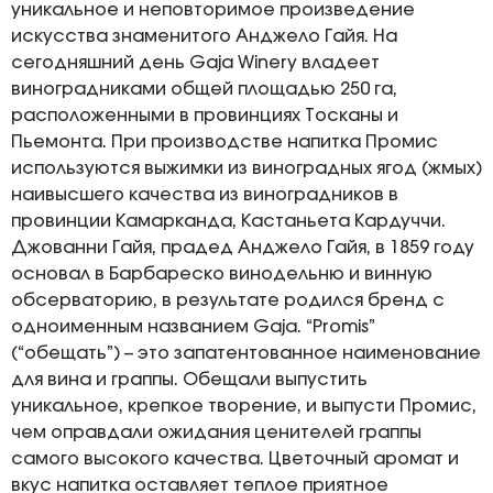
уникальное и неповторимое произведение
искусства знаменитого Анджело Гайя. На
сегодняшний день Gaja Winery владеет
виноградниками общей площадью 250 га,
расположенными в провинциях Тосканы и
Пьемонта. При производстве напитка Промис
используются выжимки из виноградных ягод (жмых)
наивысшего качества из виноградников в
провинции Камарканда, Кастаньета Кардуччи.
Джованни Гайя, прадед Анджело Гайя, в 1859 году
основал в Барбареско винодельню и винную
обсерваторию, в результате родился бренд с
одноименным названием Gaja. “Promis”
(“обещать”) – это запатентованное наименование
для вина и граппы. Обещали выпустить
уникальное, крепкое творение, и выпусти Промис,
чем оправдали ожидания ценителей граппы
самого высокого качества. Цветочный аромат и
вкус напитка оставляет теплое приятное