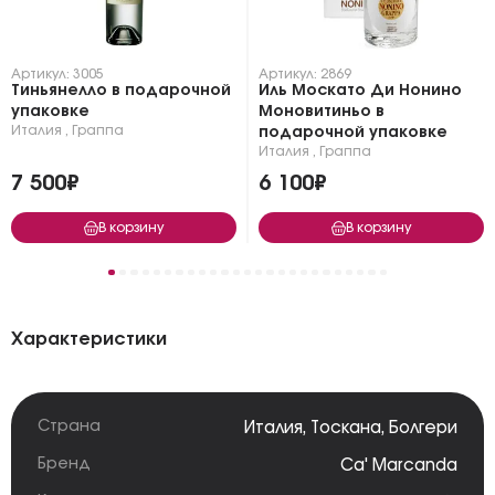
Артикул: 3005
Артикул: 2869
Тиньянелло в подарочной
Иль Москато Ди Нонино
упаковке
Моновитиньо в
Италия
,
Граппа
подарочной упаковке
Италия
,
Граппа
7 500₽
6 100₽
В корзину
В корзину
Характеристики
Страна
Италия
,
Тоскана
,
Болгери
Бренд
Ca' Marcanda