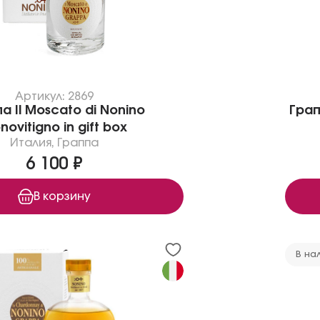
Артикул: 2869
а Il Moscato di Nonino
Грап
ovitigno in gift box
Италия
,
Граппа
6 100 ₽
В корзину
В на