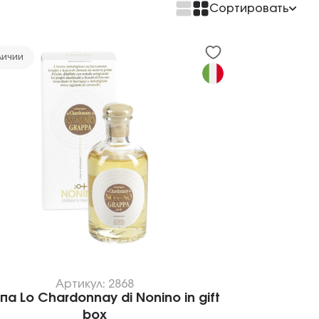
Сортировать
По возрастанию цены
По убыванию цены
личии
Артикул: 2868
па Lo Chardonnay di Nonino in gift
box