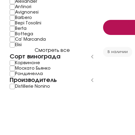
Alexander
Antinori
Avignonesi
Barbero
Bepi Tosolini
Berta
Bottega
Ca' Marcanda
Elisi
Смотреть все
В наличии
Сорт винограда
Корвиноне
Москато Бьянко
Рондинелла
Производитель
Distillerie Nonino