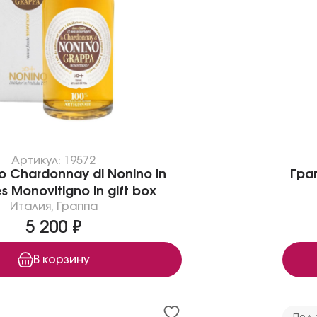
Артикул: 19572
o Chardonnay di Nonino in
Грап
es Monovitigno in gift box
Италия
,
Граппа
5 200 ₽
В корзину