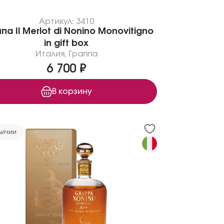
Артикул: 3410
па Il Merlot di Nonino Monovitigno
in gift box
Италия
,
Граппа
6 700 ₽
В корзину
личии