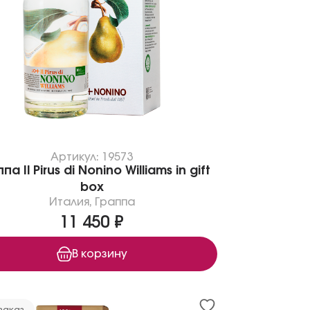
Артикул: 19573
па Il Pirus di Nonino Williams in gift
box
Италия
,
Граппа
11 450 ₽
В корзину