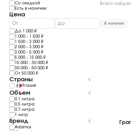
Мерло
Мескаль
Со скидкой
Всего найде
1 год
Шардоне
Саке
Есть в наличии
2 года
Шираз
Полугар
Цена
3 Года
Рислинг
Самогон
4 года
Каберне Фран
Бальзам
В наличии
5 Лет
Пино Гриджио
До
1 000
₽
6 лет
Саперави
1 000
-
1 500
₽
7 Лет
Смотреть все
1 500
-
2 000
₽
8 лет
2 000
-
3 000
₽
10 Лет
3 000
-
5 000
₽
11 лет
5 000
-
15 000
₽
Смотреть все
15 000
-
30 000
₽
30 000
-
50 000
₽
От
50 000
₽
Страны
Италия
Объем
0.1 литра
0.5 литра
0.7 литра
1 литр
Бренд
Грап
Adamus