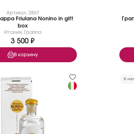
Артикул: 2867
ppa Friulana Nonino in gift
Грап
box
Италия
,
Граппа
3 500 ₽
В корзину
В на