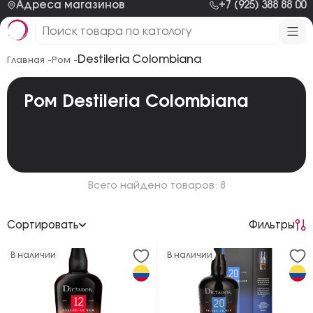
Адреса магазинов
+7 (925) 388 88 00
Destileria Colombiana
Главная -
Ром -
Ром Destileria Colombiana
Всего найдено товаров: 8
Сортировать
Фильтры
По возрастанию цены
В наличии
В наличии