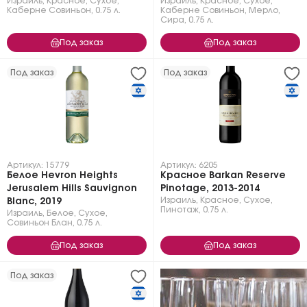
Израиль
,
Красное
,
Сухое
,
Израиль
,
Красное
,
Сухое
,
Каберне Совиньон
,
0.75 л.
Каберне Совиньон
,
Мерло
,
Сира
,
0.75 л.
Под заказ
Под заказ
Под заказ
Под заказ
Артикул: 15779
Артикул: 6205
Белое Hevron Heights
Красное Barkan Reserve
Jerusalem Hills Sauvignon
Pinotage, 2013-2014
Израиль
,
Красное
,
Сухое
,
Blanc, 2019
Пинотаж
,
0.75 л.
Израиль
,
Белое
,
Сухое
,
Совиньон Блан
,
0.75 л.
Под заказ
Под заказ
Под заказ