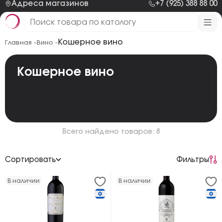
Адреса магазинов
+7 (925) 388 88 00
Кошерное вино
Главная -
Вино -
Кошерное вино
Всего найдено товаров: 8
Сортировать
Фильтры
По возрастанию цены
В наличии
В наличии