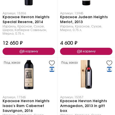
Артикул: 15356
Артикул: 13945
Красное Hevron Heights
Красное Judean Heights
Special Reserve, 2014
Merlot, 2013
Израиль
,
Красное
,
Сухое
,
Израиль
,
Красное
,
Сухое
,
Шираз
,
Каберне Совиньон
,
Мерло
,
0.75 л.
Мерло
,
0.75 л.
12 650 ₽
4 600 ₽
В корзину
В корзину
Под заказ
Под заказ
Артикул: 17365
Артикул: 15357
Красное Hevron Heights
Красное Hevron Heights
Isaac's Ram Cabernet
Armagedon, 2013 in gift
Sauvignon, 2016
box