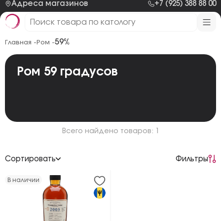
Адреса магазинов
+7 (925) 388 88 00
59%
Главная -
Ром -
Ром 59 градусов
Всего найдено товаров: 1
Сортировать
Фильтры
По возрастанию цены
В наличии