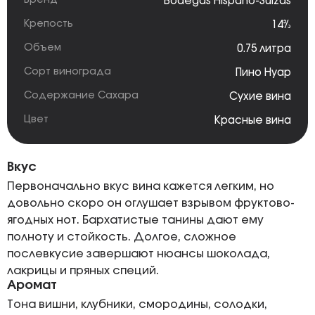
Бренд
Bodegas Hispano-Suizas
Крепость
14%
Объем
0.75 литра
Сорт винограда
Пино Нуар
Содержание Сахара
Сухие вина
Цвет
Красные вина
Вкус
Первоначально вкус вина кажется легким, но
довольно скоро он оглушает взрывом фруктово-
ягодных нот. Бархатистые танины дают ему
полноту и стойкость. Долгое, сложное
послевкусие завершают нюансы шоколада,
лакрицы и пряных специй.
Аромат
Тона вишни, клубники, смородины, солодки,