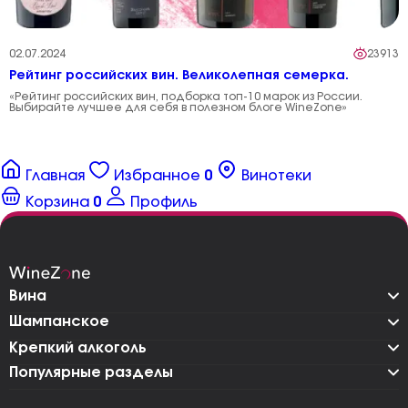
02.07.2024
23913
Рейтинг российских вин. Великолепная семерка.
«Рейтинг российских вин, подборка топ-10 марок из России.
Выбирайте лучшее для себя в полезном блоге WineZone»
Главная
Избранное
0
Винотеки
Корзина
0
Профиль
Вина
Шампанское
Крепкий алкоголь
Популярные разделы