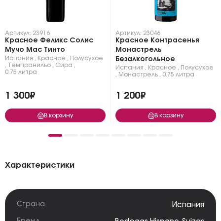
Артикул: 23916
Артикул: 23046
Красное Феликс Солис
Красное Контрасенья
Мучо Мас Тинто
Монастрель
Испания
,
Красное
,
Полусухое
Безалкогольное
,
Темпранильо
,
Сира
,
Испания
,
Красное
,
Полусухое
0.75 литра
,
Монастрель
,
0.75 литра
1 300₽
1 200₽
В корзину
В корзину
Характеристики
Страна
Испания