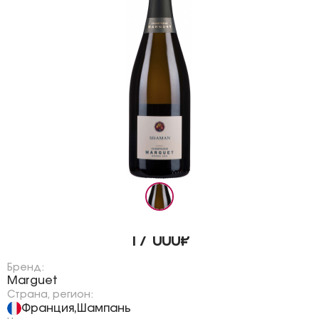
17 000₽
Бренд:
Marguet
Страна, регион:
Франция
Шампань
,