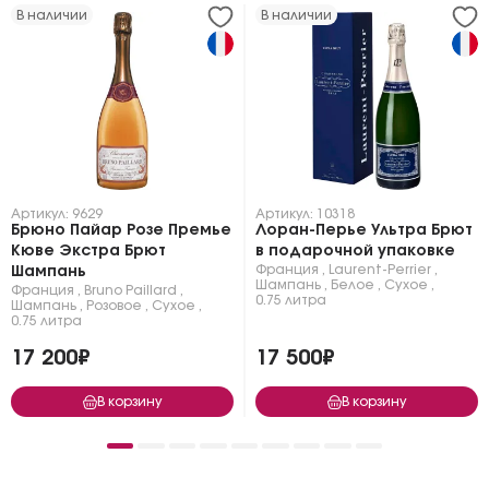
В наличии
В наличии
Артикул: 9629
Артикул: 10318
Брюно Пайар Розе Премье
Лоран-Перье Ультра Брют
Кюве Экстра Брют
в подарочной упаковке
Франция
,
Laurent-Perrier
,
Шампань
Шампань
,
Белое
,
Сухое
,
Франция
,
Bruno Paillard
,
0.75 литра
Шампань
,
Розовое
,
Сухое
,
0.75 литра
17 200₽
17 500₽
В корзину
В корзину