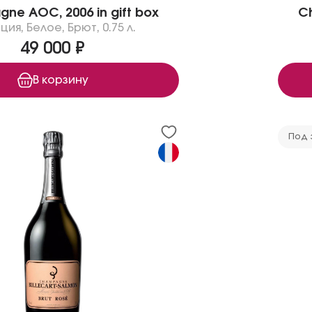
ne AOC, 2006 in gift box
Ch
ция
,
Белое
,
Брют
,
0.75 л.
49 000 ₽
В корзину
Под 