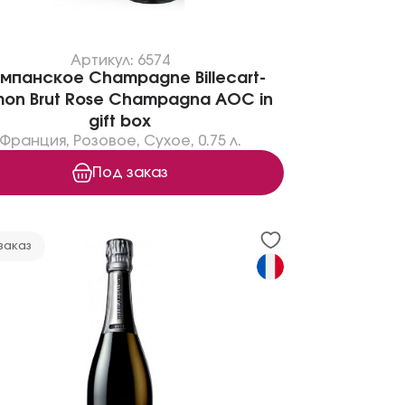
Артикул: 6574
мпанское Champagne Billecart-
mon Brut Rose Champagna AOC in
gift box
Франция
,
Розовое
,
Сухое
,
0.75 л.
Под заказ
заказ