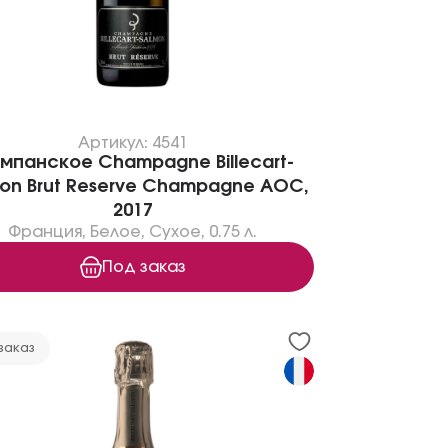
Артикул: 4541
мпанское Champagne Billecart-
on Brut Reserve Champagne AOC,
2017
Франция
,
Белое
,
Сухое
,
0.75 л.
Под заказ
заказ