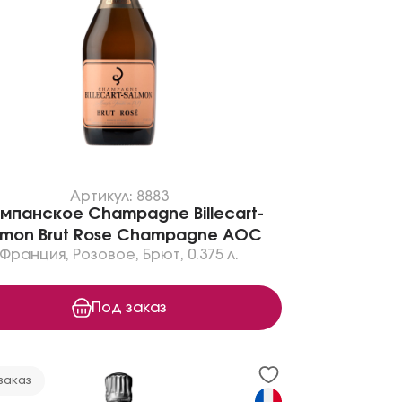
Артикул: 8883
мпанское Champagne Billecart-
lmon Brut Rose Champagne AOC
Франция
,
Розовое
,
Брют
,
0.375 л.
Под заказ
заказ