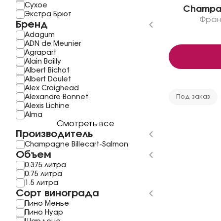
Сухое
Champag
Экстра Брют
Фран
Бренд
Adagum
ADN de Meunier
Agrapart
Alain Bailly
Albert Bichot
Albert Doulet
Alex Craighead
Alexandre Bonnet
Под заказ
Alexis Lichine
Alma
Смотреть все
Производитель
Champagne Billecart-Salmon
Объем
0.375 литра
0.75 литра
1.5 литра
Сорт винограда
Пино Менье
Пино Нуар