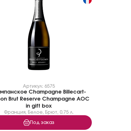
Артикул: 6575
мпанское Champagne Billecart-
mon Brut Reserve Champagne AOC
in gift box
Франция
,
Белое
,
Брют
,
0.75 л.
Под заказ