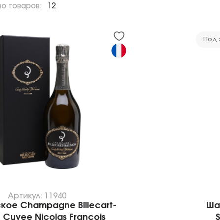
но товаров:
12
Под 
Артикул: 11940
ое Champagne Billecart-
Ша
 Cuvee Nicolas Francois