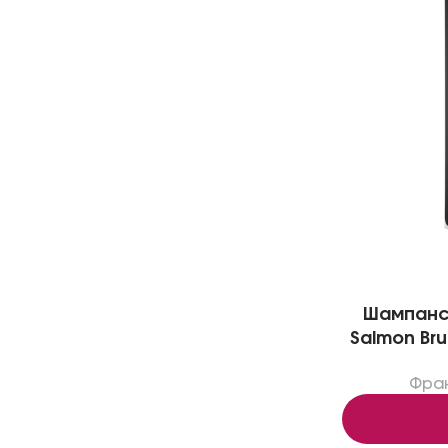
Шампанск
Salmon Br
Фра