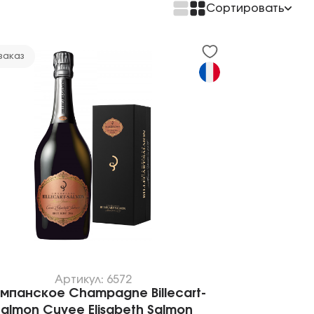
Сортировать
По возрастанию цены
По убыванию цены
заказ
Артикул: 6572
мпанское Champagne Billecart-
Salmon Cuvee Elisabeth Salmon