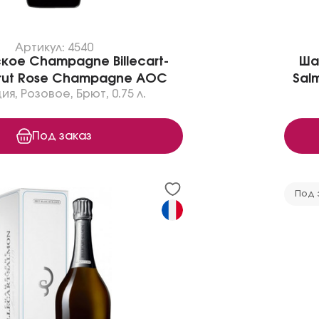
Артикул: 4540
ое Champagne Billecart-
Ша
Brut Rose Champagne AOC
Sal
ия
,
Розовое
,
Брют
,
0.75 л.
Под заказ
Под 