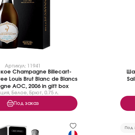
Артикул: 11941
ое Champagne Billecart-
Ша
e Louis Brut Blanc de Blancs
Sa
ne AOC, 2006 in gift box
ция
,
Белое
,
Брют
,
0.75 л.
Под заказ
Под 