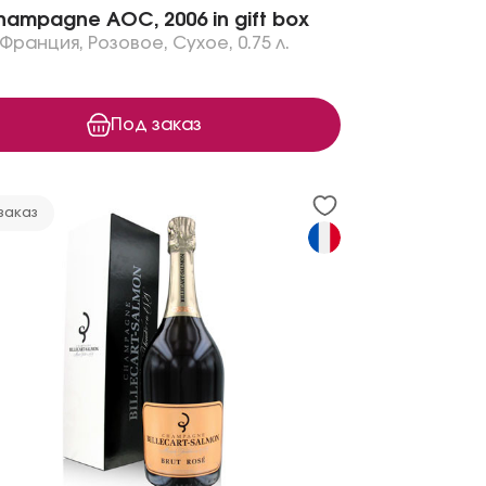
ampagne AOC, 2006 in gift box
Франция
,
Розовое
,
Сухое
,
0.75 л.
Под заказ
заказ