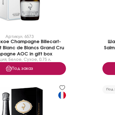
Артикул: 6573
ое Champagne Billecart-
Ша
t Blanc de Blancs Grand Cru
Salm
agne AOC in gift box
ция
,
Белое
,
Сухое
,
0.75 л.
Под заказ
Под 