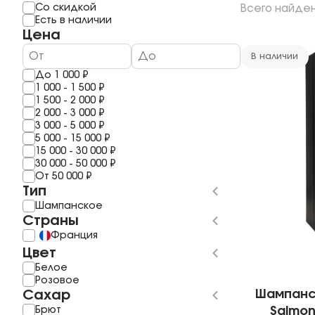
Мерло
Мескаль
Со скидкой
Всего найде
1 год
Шардоне
Саке
Есть в наличии
2 года
Шираз
Полугар
Цена
3 Года
Рислинг
Самогон
4 года
Каберне Фран
Бальзам
В наличии
5 Лет
Пино Гриджио
До
1 000
₽
6 лет
Саперави
1 000
-
1 500
₽
7 Лет
Смотреть все
1 500
-
2 000
₽
8 лет
2 000
-
3 000
₽
10 Лет
3 000
-
5 000
₽
11 лет
5 000
-
15 000
₽
Смотреть все
15 000
-
30 000
₽
30 000
-
50 000
₽
От
50 000
₽
Тип
Шампанское
Страны
Франция
Цвет
Белое
Розовое
Сахар
Шампанск
Брют
Salmon