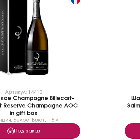
Артикул: 14410
ое Champagne Billecart-
Ша
ut Reserve Champagne AOC
Sal
in gift box
нция
,
Белое
,
Брют
,
1.5 л.
Под заказ