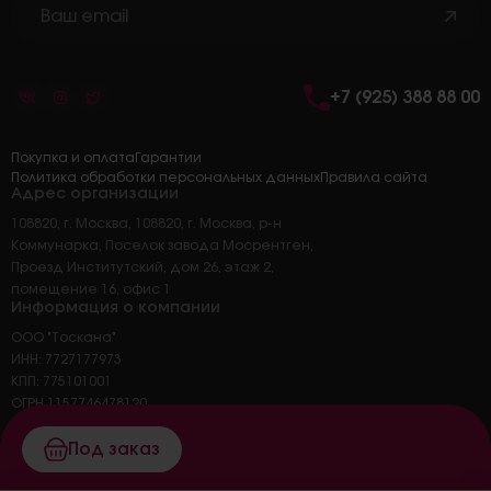
+7 (925) 388 88 00
Покупка и оплата
Гарантии
Политика обработки персональных данных
Правила сайта
Адрес организации
108820, г. Москва, 108820, г. Москва, р-н
Коммунарка, Поселок завода Мосрентген,
Проезд Институтский, дом 26, этаж 2,
помещение 16, офис 1
Информация о компании
ООО "Тоскана"
ИНН: 7727177973
КПП: 775101001
ОГРН 1157746478120
ОКПО 45326414
Основной вид деятельности: 47.25 торговля
Под заказ
розничная напитками в