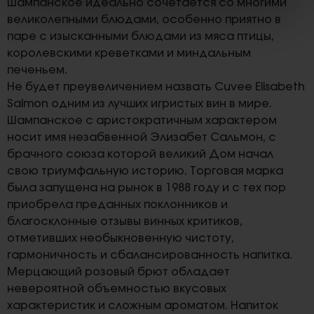
Шампанское идеально сочетается со многими
великолепными блюдами, особенно приятно в
паре с изысканными блюдами из мяса птицы,
королевскими креветками и миндальным
печеньем.
Не будет преувеличением назвать Cuvee Elisabeth
Salmon одним из лучших игристых вин в мире.
Шампанское с аристократичным характером
носит имя незабвенной Элизабет Сальмон, с
брачного союза которой великий Дом начал
свою триумфальную историю. Торговая марка
была запущена на рынок в 1988 году и с тех пор
приобрела преданных поклонников и
благосклонные отзывы винных критиков,
отметивших необыкновенную чистоту,
гармоничность и сбалансированность напитка.
Мерцающий розовый брют обладает
невероятной объемностью вкусовых
характеристик и сложным ароматом. Напиток