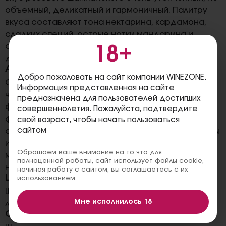
объемный, деликатный и гармоничный. Палитру
вкуса составляют тона нектарина, кардамона,
сладких специй, острые нотки мандарина и
стойкие оттенки кедра и экзотических пород
18+
древесины.
Аромат
Добро пожаловать на сайт компании WINEZONE.
Освежающий аромат шампанского наполнен
Информация представленная на сайте
чувственными хрустящими нотами красных
предназначена для пользователей достигших
фруктов, цитрусовой цедры и косточковых
совершеннолетия. Пожалуйста, подтвердите
фруктов. Особую изысканность, богатство и
свой возраст, чтобы начать пользоваться
сайтом
сложность придают ароматической палитре ноты
инжира, жареного персика, миндаля и
Обращаем ваше внимание на то что для
миндального печенья, а также неповторимые
полноценной работы, сайт использует файлы cookie,
нюансы земляники и весенней розы.
начиная работу с сайтом, вы соглашаетесь с их
Цвет
использованием.
Шампанское очень яркого и блестящего
Мне исполнилось 18
лососево-розового цвета с мягким мерцанием.
Сочетания