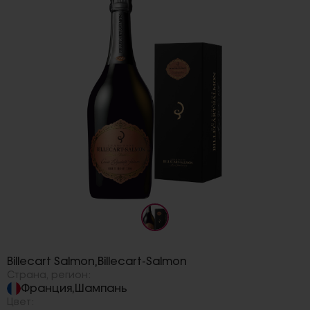
Бренд:
Billecart Salmon
Billecart-Salmon
,
Страна, регион:
Франция
Шампань
,
Цвет: