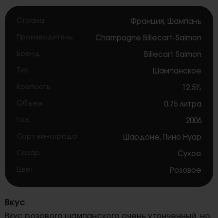
Страна
Франция
,
Шампань
Производитель
Champagne Billecart-Salmon
Бренд
Billecart Salmon
Тип
Шампанское
Крепость
12.5%
Объем
0.75 литра
Год
2006
Сорт винограда
Шардоне
,
Пино Нуар
Сахар
Сухое
Цвет
Розовое
Вкус
Вкус розового шампанского очень утонченный, но