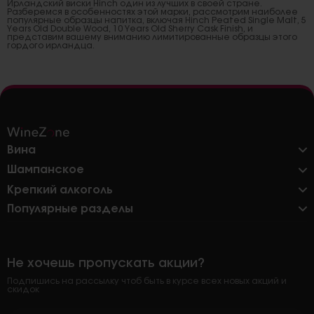
Ирландский виски Hinch один из лучших в своей стране.
Разберемся в особенностях этой марки, рассмотрим наиболее
популярные образцы напитка, включая Hinch Peated Single Malt, 5
Years Old Double Wood, 10 Years Old Sherry Cask Finish, и
представим вашему вниманию лимитированные образцы этого
гордого ирландца.
Вина
Шампанское
Крепкий алкоголь
Популярные разделы
Не хочешь пропускать акции?
Подпишись на рассылку чтоб быть в курсе всех новых акций и
скидок