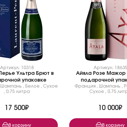
Артикул: 10318
Артикул: 1863
Перье Ультра Брют в
Айяла Розе Мажор 
рочной упаковке
подарочной упа
,
Шампань
,
Белое
,
Сухое
Франция
,
Шампань
,
Р
,
0.75 литра
Сухое
,
0.75 лит
17 500₽
10 000₽
В корзину
В корзину