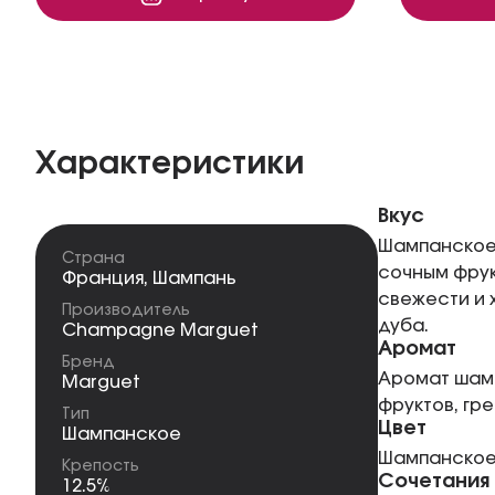
Характеристики
Вкус
Шампанское 
Страна
сочным фрук
Франция
,
Шампань
свежести и
Производитель
дуба.
Champagne Marguet
Аромат
Бренд
Аромат шамп
Marguet
фруктов, гр
Тип
Цвет
Шампанское
Шампанское 
Крепость
Сочетания
12.5%