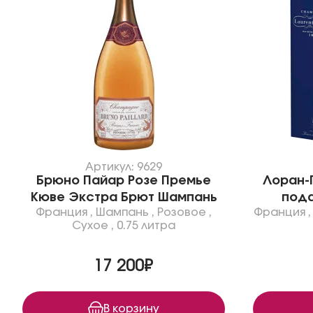
Артикул: 9629
Брюно Пайар Розе Премье
Лоран-
Кюве Экстра Брют Шампань
пода
Франция
,
Шампань
,
Розовое
,
Франция
Сухое
,
0.75 литра
17 200₽
В корзину