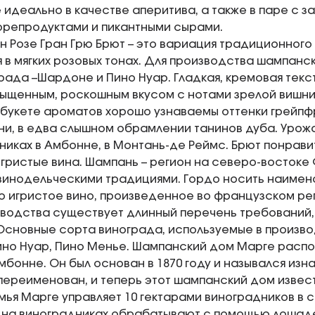
идеально в качестве аперитива, а также в паре с з
репродуктами и пикантными сырами.
 Розе Гран Грю Брют – это вариация традиционного
 в мягких розовых тонах. Для производства шампанс
рада –Шардоне и Пино Нуар. Гладкая, кремовая тек
ыщенным, роскошным вкусом с нотами зрелой вишни,
букете ароматов хорошо узнаваемы оттенки грейпфр
ни, в едва слышном обрамлении танинов дуба. Урож
никах в Амбонне, в Монтань-де Реймс. Брют понравит
гристые вина. Шампань – регион на северо-востоке
винодельческими традициями. Гордо носить наиме
о игристое вино, произведенное во французском р
водства существует длинный перечень требований, в
Основные сорта винограда, используемые в произво
но Нуар, Пино Менье. Шампанский дом Марге распо
мбонне. Он был основан в 1870 году и назывался изна
 переименован, и теперь этот шампанский дом изве
мья Марге управляет 10 гектарами виноградников в с
 на виноградниках обрабатывают с помощью лошад