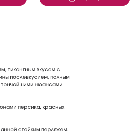
м, пикантным вкусом с
ины послевкусием, полным
и тончайшими нюансами
онами персика, красных
ванной стойким перляжем.