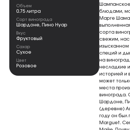
Шампанское 
Объем
0.75 литра
блюдами, мо
Марге Шаман
Сорт винограда
Шардоне
,
Пино Нуар
выполненная
сорта виног
Вкус
Фруктовый
свежим, нас
изысканном 
Сахар
Сухое
специй и ды
на виноград
Цвет
Розовое
несладкие и
историей и 
может тольк
места произ
винограда. 
Шардоне, Пи
(деревне) А
году он был
Marguet. Се
Майе. Почву