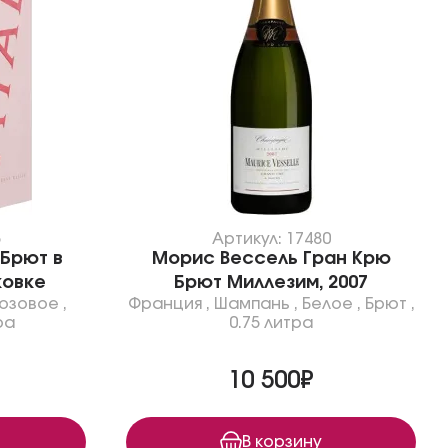
5
Артикул: 17480
Брют в
Морис Вессель Гран Крю
ковке
Брют Миллезим, 2007
озовое
,
Франция
,
Шампань
,
Белое
,
Брют
,
ра
0.75 литра
10 500₽
В корзину