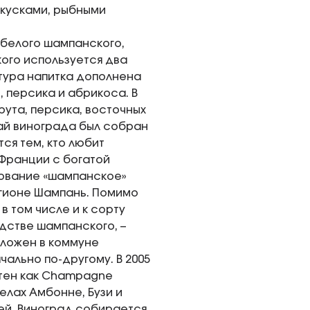
акусками, рыбными
 белого шампанского,
кого используется два
стура напитка дополнена
 персика и абрикоса. В
ута, персика, восточных
ай винограда был собран
ся тем, кто любит
 Франции с богатой
нование «шампанское»
егионе Шампань. Помимо
 том числе и к сорту
дстве шампанского, –
ложен в коммуне
чально по-другому. В 2005
стен как Champagne
елах Амбонне, Бузи и
ей. Виноград собирается