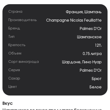
Страна
Франция
,
Шампань
Производитель
Champagne Nicolas Feuillatte
Бренд
Palmes D'Or
Тип
Шампанское
Крепость
12%
Объем
0.75 литра
Сорт винограда
Шардоне
,
Пино Нуар
Серия
Palmes D'Or
Сахар
Брют
Цвет
Белое
Вкус