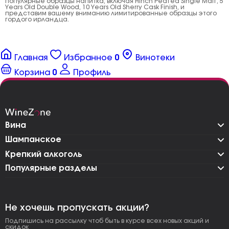
популярные образцы напитка, включая Hinch Peated Single Malt, 5
Years Old Double Wood, 10 Years Old Sherry Cask Finish, и
представим вашему вниманию лимитированные образцы этого
гордого ирландца.
Главная
Избранное
0
Винотеки
Корзина
0
Профиль
Вина
Шампанское
Крепкий алкоголь
Популярные разделы
Не хочешь пропускать акции?
Подпишись на рассылку чтоб быть в курсе всех новых акций и
скидок