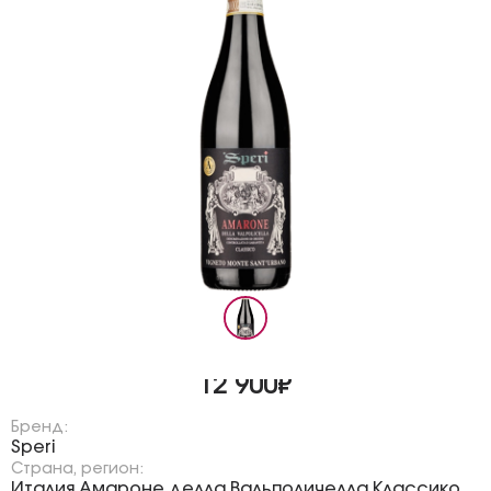
12 900₽
Бренд:
Speri
Страна, регион:
Италия
Амароне делла Вальполичелла Классико
,