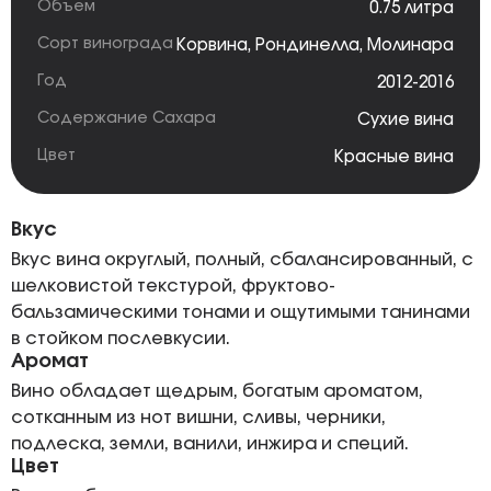
Объем
0.75 литра
Сорт винограда
Корвина
,
Рондинелла
,
Молинара
Год
2012-2016
Содержание Сахара
Сухие вина
Цвет
Красные вина
Вкус
Вкус вина округлый, полный, сбалансированный, с
шелковистой текстурой, фруктово-
бальзамическими тонами и ощутимыми танинами
в стойком послевкусии.
Аромат
Вино обладает щедрым, богатым ароматом,
сотканным из нот вишни, сливы, черники,
подлеска, земли, ванили, инжира и специй.
Цвет