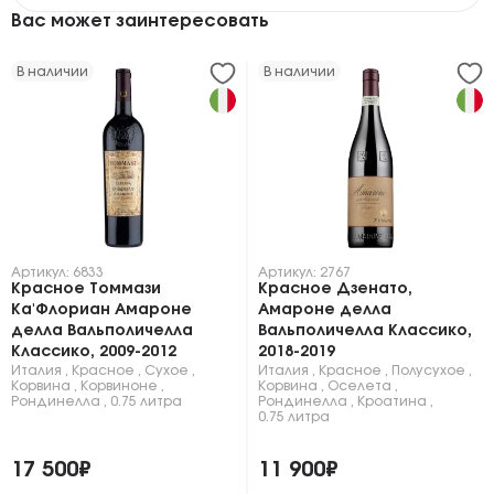
Вас может заинтересовать
В наличии
В наличии
Артикул: 6833
Артикул: 2767
Красное Томмази
Красное Дзенато,
Ка'Флориан Амароне
Амароне делла
делла Вальполичелла
Вальполичелла Классико,
Классико, 2009-2012
2018-2019
Италия
,
Красное
,
Сухое
,
Италия
,
Красное
,
Полусухое
,
Корвина
,
Корвиноне
,
Корвина
,
Оселета
,
Рондинелла
,
0.75 литра
Рондинелла
,
Кроатина
,
0.75 литра
17 500₽
11 900₽