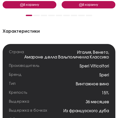
В корзину
В корзину
Характеристики
Страна
Италия
,
Венето
,
Амароне делла Вальполичелла Классико
Производитель
Speri Viticoltori
Бренд
Speri
Тип
Винтажное вино
Крепость
15%
Выдержка
36 месяцев
Выдержка в бочках
Из французского дуба