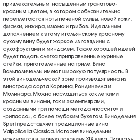
привлекательным, насыщенным гранатово-
красным цветом, в котором соблазнительно
переплетаются ноты печеной сливы, новой кожи,
фиалки, инжира, изюма и грибов. Идеальным
дополнением к этому итальянскому красному
сухому вину будет жаркое из говядины с
сухофруктами и миндалем. Также хорошей идеей
будет подать слегка приправленные куриные
стейки, приготовленные на гриле. Вина
Вальполичеллы имеют широкую популярность. В
этой винодельческой зоне производят вина из
винограда сорта Корвина, Рондинелла и
Молинара. Можно насладиться как легкими
красными винами, так и экземплярами,
созданными при помощи метода «пассито» и
«рипассо», с более глубоким букетом. Винодельня
Speri представляет традиционные вина
Valpolicella Classica. История винодельни
начинается в первую половину XIX века. Площадь