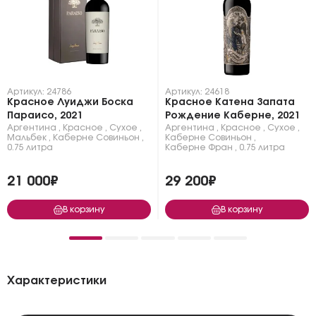
Артикул: 24786
Артикул: 24618
Красное Луиджи Боска
Красное Катена Запата
Параисо, 2021
Рождение Каберне, 2021
Аргентина
,
Красное
,
Сухое
,
Аргентина
,
Красное
,
Сухое
,
Мальбек
,
Каберне Совиньон
,
Каберне Совиньон
,
0.75 литра
Каберне Фран
,
0.75 литра
21 000₽
29 200₽
В корзину
В корзину
Характеристики