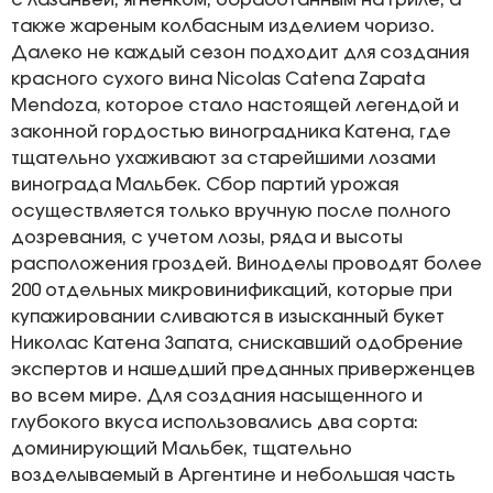
с лазаньей, ягненком, обработанным на гриле, а
также жареным колбасным изделием чоризо.
Далеко не каждый сезон подходит для создания
красного сухого вина Nicolas Catena Zapata
Mendoza, которое стало настоящей легендой и
законной гордостью виноградника Катена, где
тщательно ухаживают за старейшими лозами
винограда Мальбек. Сбор партий урожая
осуществляется только вручную после полного
дозревания, с учетом лозы, ряда и высоты
расположения гроздей. Виноделы проводят более
200 отдельных микровинификаций, которые при
купажировании сливаются в изысканный букет
Николас Катена Запата, снискавший одобрение
экспертов и нашедший преданных приверженцев
во всем мире. Для создания насыщенного и
глубокого вкуса использовались два сорта:
доминирующий Мальбек, тщательно
возделываемый в Аргентине и небольшая часть