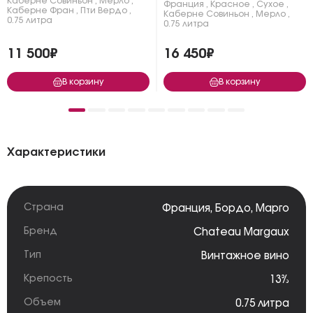
Каберне Совиньон
,
Мерло
,
Франция
,
Красное
,
Сухое
,
Каберне Фран
,
Пти Вердо
,
Каберне Совиньон
,
Мерло
,
0.75 литра
0.75 литра
11 500₽
16 450₽
В корзину
В корзину
Характеристики
Страна
Франция
,
Бордо
,
Марго
Бренд
Chateau Margaux
Тип
Винтажное вино
Крепость
13%
Объем
0.75 литра