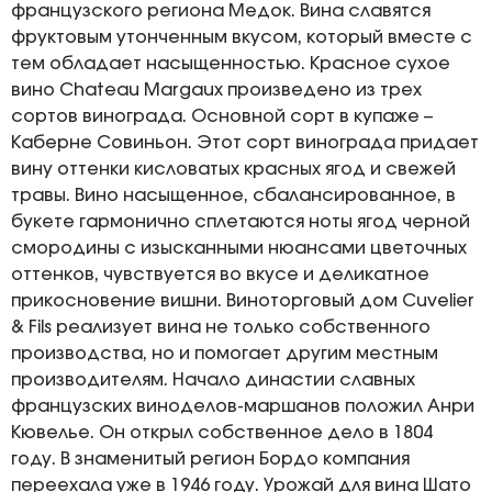
французского региона Медок. Вина славятся
фруктовым утонченным вкусом, который вместе с
тем обладает насыщенностью. Красное сухое
вино Chateau Margaux произведено из трех
сортов винограда. Основной сорт в купаже –
Каберне Совиньон. Этот сорт винограда придает
вину оттенки кисловатых красных ягод и свежей
травы. Вино насыщенное, сбалансированное, в
букете гармонично сплетаются ноты ягод черной
смородины с изысканными нюансами цветочных
оттенков, чувствуется во вкусе и деликатное
прикосновение вишни. Виноторговый дом Cuvelier
& Fils реализует вина не только собственного
производства, но и помогает другим местным
производителям. Начало династии славных
французских виноделов-маршанов положил Анри
Кювелье. Он открыл собственное дело в 1804
году. В знаменитый регион Бордо компания
переехала уже в 1946 году. Урожай для вина Шато