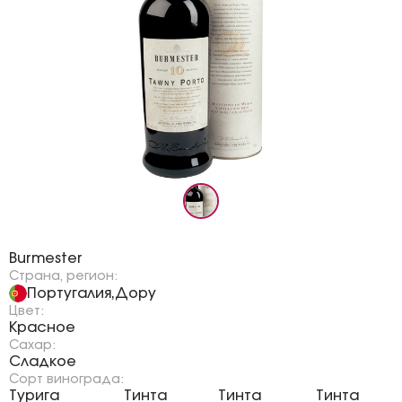
Бренд:
Burmester
Страна, регион:
Португалия
Дору
,
Цвет:
Красное
Сахар:
Сладкое
Сорт винограда:
Турига
Тинта
Тинта
Тинта