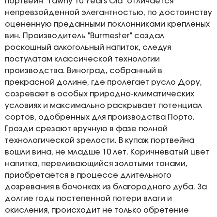
портвейн "Tawny 10 Years Old" отличается
непревзойденной элегантностью, по достоинству
оцененную преданными поклонниками крепленых
вин. Производитель "Burmester" создал
роскошный алкогольный напиток, следуя
постулатам классической технологии
производства. Виноград, собранный в
прекрасной долине, где пролегает русло Дору,
созревает в особых природно-климатических
условиях и максимально раскрывает потенциал
сортов, одобренных для производства Порто.
Грозди срезают вручную в фазе полной
технологической зрелости. В купаж портвейна
вошли вина, не младше 10 лет. Коричневатый цвет
напитка, переливающийся золотыми тонами,
приобретается в процессе длительного
дозревания в бочонках из благородного дуба. За
долгие годы постепенной потери влаги и
окисления, происходит не только обретение