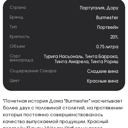
Страна
Португалия
,
Дору
Бренд
Burmester
Тип
Портвейн
Крепость
20%
Объем
0.75 литра
Сорт
Турига Насьональ
,
Тинта Баррока
,
винограда
Тинта Амарела
,
Тинта Рориш
Содержание Сахара
Сладкие вина
Цвет
Красные вина
"Почетная история Дома "Burmester" насчитывает
более двух с половиной столетий, на протяжении
которых постоянно совершенствовалось
качество выпускаемой продукции. Красный