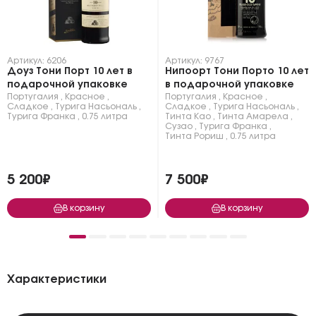
Артикул: 6206
Артикул: 9767
Доуз Тони Порт 10 лет в
Нипоорт Тони Порто 10 лет
подарочной упаковке
в подарочной упаковке
Португалия
,
Красное
,
Португалия
,
Красное
,
Сладкое
,
Турига Насьональ
,
Сладкое
,
Турига Насьональ
,
Турига Франка
,
0.75 литра
Тинта Као
,
Тинта Амарела
,
Сузао
,
Турига Франка
,
Тинта Рориш
,
0.75 литра
5 200₽
7 500₽
В корзину
В корзину
Характеристики