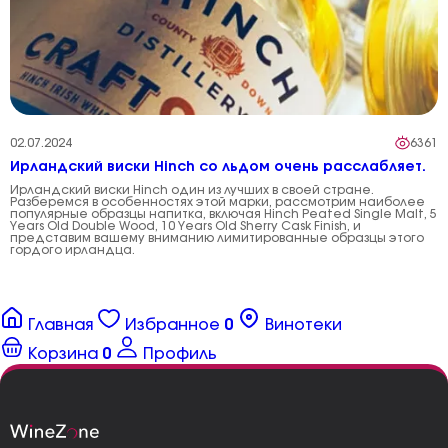
02.07.2024
6361
Ирландский виски Hinch со льдом очень расслабляет.
Ирландский виски Hinch один из лучших в своей стране.
Разберемся в особенностях этой марки, рассмотрим наиболее
популярные образцы напитка, включая Hinch Peated Single Malt, 5
Years Old Double Wood, 10 Years Old Sherry Cask Finish, и
представим вашему вниманию лимитированные образцы этого
гордого ирландца.
Главная
Избранное
0
Винотеки
Корзина
0
Профиль