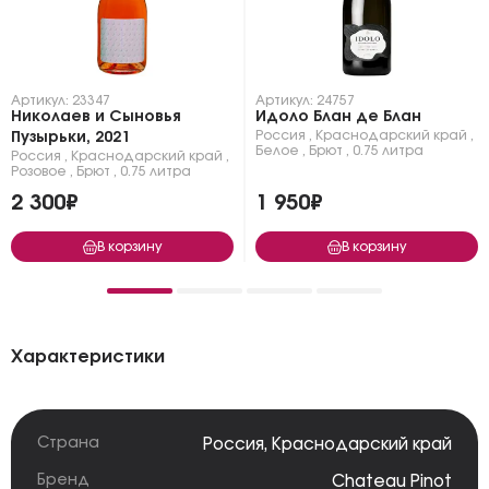
Артикул: 23347
Артикул: 24757
Николаев и Сыновья
Идоло Блан де Блан
Россия
,
Краснодарский край
,
Пузырьки, 2021
Белое
,
Брют
,
0.75 литра
Россия
,
Краснодарский край
,
Розовое
,
Брют
,
0.75 литра
2 300₽
1 950₽
В корзину
В корзину
Характеристики
Страна
Россия
,
Краснодарский край
Бренд
Chateau Pinot