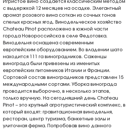
Игристое вино создается классическим методом
с выдержкой 12 месяцев на осадке. Элегантный
аромат розового вина соткан из сочных тонов
спелых красных ягод. Винодельческое хозяйство
Chateau Pinot расположено в южной части
города Новороссийска в селе Федотовка.
Винодельня оснащена современным
европейским оборудованием. Во владении шато
находится 111 га виноградников. Саженцы
винограда были привезены из именитых
европейских питомников Италии и Франции.
Сортовой состав виноградников представлен 15
международными сортами. Уборка винограда
проводится выборочно, в несколько этапов,
только вручную. На сегодняшний день Chateau
Pinot – это крупный агротуристический комплекс, в
который входят: гравитационная винодельня,
ресторан, центр туризма, банкетные залы и
улиточная ферма. Попробовав вино данного