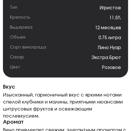
Тип
Игристое
Крепость
11.5%
Выдержка
12 месяцев
Объем
0.75 литра
Сорт винограда
Пино Нуар
Сахар
Экстра Брют
Цвет
Розовое
Вкус
Изысканный, гармоничный вкус с яркими нотами
спелой клубники и малины, приятными нюансами
цитрусовых фруктов и освежающим
послевкусием.
Аромат
Вино привлекает свежим, элегантным ароматом с