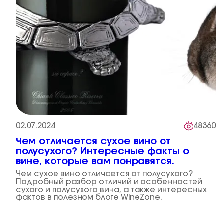
02.07.2024
48360
Чем отличается сухое вино от
полусухого? Интересные факты о
вине, которые вам понравятся.
Чем сухое вино отличается от полусухого?
Подробный разбор отличий и особенностей
сухого и полусухого вина, а также интересных
фактов в полезном блоге WineZone.