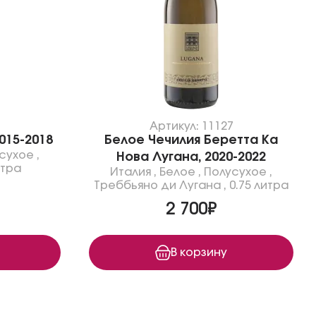
Артикул: 11127
015-2018
Белое Чечилия Беретта Ка
сухое
,
Нова Лугана, 2020-2022
итра
Италия
,
Белое
,
Полусухое
,
Треббьяно ди Лугана
,
0.75 литра
2 700₽
В корзину