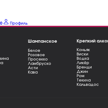
0
Профиль
Крепкий алко
Шампанское
Коньяк
Белое
Виски
Розовое
вина
Водка
Просекко
на
Ликёр
Ламбруско
Бренди
Асти
Джин
Кава
Ром
Текила
Кальвадос