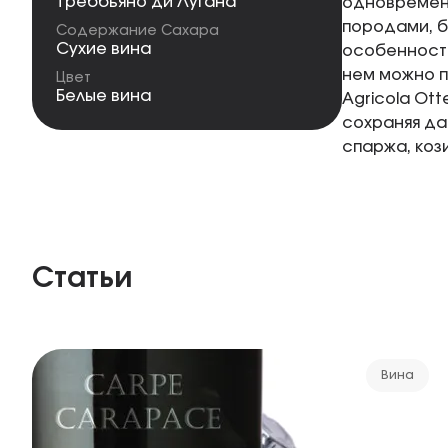
Треббьяно ди Лугана
одновременн
породами, б
Содержание Сахара
Сухие вина
особенност
нем можно п
Цвет
Белые вина
Agricola Ot
сохраняя да
спаржа, коз
Статьи
Вина