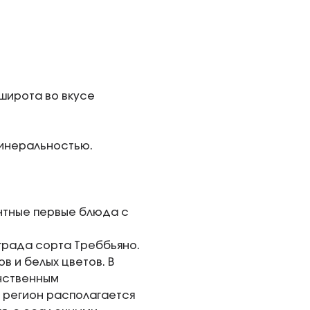
широта во вкусе
минеральностью.
нтные первые блюда с
ограда сорта Треббьяно.
в и белых цветов. В
инственным
 регион располагается