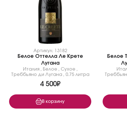
Артикул: 13182
Белое Оттелла Ле Крете
Белое 
Лугана
Лу
Италия
,
Белое
,
Сухое
,
Ита
Треббьяно ди Лугана
,
0.75 литра
Треббьян
4 500₽
В корзину