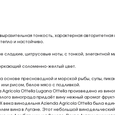
выразительная тонкость, характерная авторитетная 
 тепло и настойчиво.
е сладкие, цитрусовые ноты, с тонкой, элегантной 
еркающий соломенно-желтый цвет.
а основе пресноводной и морской рыбы, супы, пика
или рисом, белое мясо с подливкой.
 Agricola Ottella Lugana Ottella произведено из вин
елого винограда придаёт вину нежный аромат фрукто
X века винодельня Azienda Agricola Ottella была ед
лем вина в Лугане. Этот небольшой винодельческий