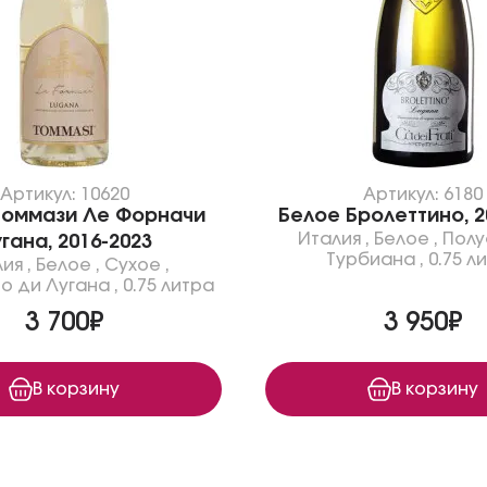
Артикул: 10620
Артикул: 6180
Томмази Ле Форначи
Белое Бролеттино, 2
Италия
,
Белое
,
Полу
гана, 2016-2023
Турбиана
,
0.75 л
лия
,
Белое
,
Сухое
,
о ди Лугана
,
0.75 литра
3 700₽
3 950₽
В корзину
В корзину