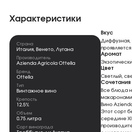
Характеристики
Вкус
Диффузная, 
Страна
проявляется
Италия
,
Венето
,
Лугана
Аромат
Производитель
Экзотически
Azienda Agricola Ottella
Цвет
Бренд
Светлый, св
Ottella
Сочетания
Тип
Все блюда н
Винтажное вино
макаронами 
Крепость
Вино Azienda
12.5%
Этот сорт б
Объем
0.75 литра
середине XI
производите
Сорт винограда