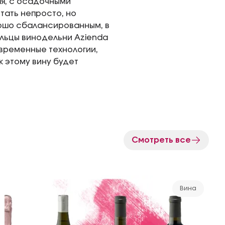
ая, с осадочными
тать непросто, но
ошо сбалансированным, в
ельцы винодельни Azienda
овременные технологии,
 этому вину будет
Смотреть все
Вина