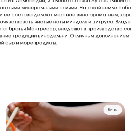
о и в Ломбардии, и в Венето. Почва Луганы глинист
огатыми минеральными солями. На такой земле рабо
и ее состава делают местное вино ароматным, хор
очувствовать чистые ноты миндаля и цитруса. Влад
tella, братья Монтресор, внедряют в производство с
вние традиции винодельни. Отличным дополнением к
ий сыр и морепродукты.
Вина