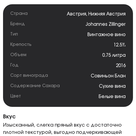
Страна
Австрия
,
Нижняя Австрия
Бренд
Johannes Zillinger
Тип
Винтажное вино
Крепость
12.5%
Объем
0.75 литра
Год
2016
Сорт винограда
Совиньон Блан
Содержание Сахара
Сухие вина
Цвет
Белые вина
Вкус
Изысканный, слегка пряный вкус с достаточно
плотной текстурой, выгодно подчеркивающей