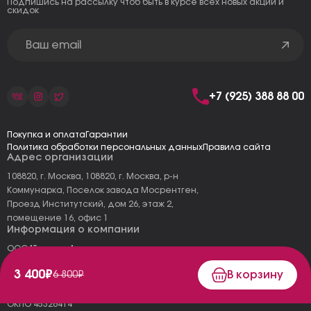
Подпишись на рассылку чтоб быть в курсе всех новых акций и
скидок
+7 (925) 388 88 00
Покупка и оплата
Гарантии
Политика обработки персональных данных
Правила сайта
Адрес организации
108820, г. Москва, 108820, г. Москва, р-н
Коммунарка, Поселок завода Мосрентген,
Проезд Институтский, дом 26, этаж 2,
помещение 16, офис 1
Информация о компании
ООО "Тоскана"
ИНН: 7727177973
3 400₽
В корзину
6 800₽
КПП: 775101001
ОГРН 1157746478120
ОКПО 45326414