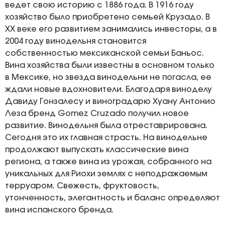
ведет свою историю с 1886 года. В 1916 году
хозяйство было приобретено семьей Крузадо. В
XX веке его развитием занимались инвесторы, а в
2004 году винодельня становится
собственностью мексиканской семьи Баньос.
Вина хозяйства были известны в основном только
в Мексике, но звезда винодельни не погасла, ее
ждали новые вдохновители. Благодаря виноделу
Давиду Гонзалесу и виноградарю Хуану Антонио
Леза бренд Gоmez Cruzado получил новое
развитие. Винодельня была отреставрирована.
Сегодня это их главная страсть. На винодельне
продолжают выпускать классические вина
региона, а также вина из урожая, собранного на
уникальных для Риохи землях с неподражаемым
терруаром. Свежесть, фруктовость,
утонченность, элегантность и баланс определяют
вина испанского бренда.