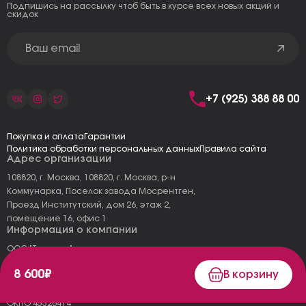
Подпишись на рассылку чтоб быть в курсе всех новых акций и
скидок
+7 (925) 388 88 00
Покупка и оплата
Гарантии
Политика обработки персональных данных
Правила сайта
Адрес организации
108820, г. Москва, 108820, г. Москва, р-н
Коммунарка, Поселок завода Мосрентген,
Проезд Институтский, дом 26, этаж 2,
помещение 16, офис 1
Информация о компании
ООО "Тоскана"
ИНН: 7727177973
8 600₽
В корзину
КПП: 775101001
ОГРН 1157746478120
ОКПО 45326414