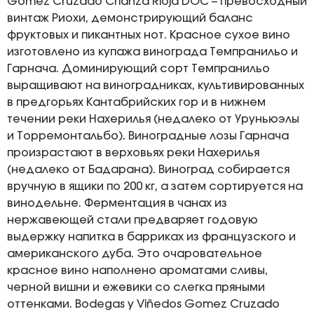
Gomez Cruzado Crianza Rioja DOC – превосходный
винтаж Риохи, демонстрирующий баланс
фруктовых и пикантных нот. Красное сухое вино
изготовлено из купажа винограда Темпранильо и
Гарнача. Доминирующий сорт Темпранильо
выращивают на виноградниках, культивированных
в предгорьях Кантабрийских гор и в нижнем
течении реки Нахерилья (недалеко от Уруньюэлы
и Торремонтальбо). Виноградные лозы Гарнача
произрастают в верховьях реки Нахерилья
(недалеко от Бадарана). Виноград собирается
вручную в ящики по 200 кг, а затем сортируется на
винодельне. Ферментация в чанах из
нержавеющей стали предваряет годовую
выдержку напитка в барриках из французского и
американского дуба. Это очаровательное
красное вино наполнено ароматами сливы,
черной вишни и ежевики со слегка пряными
оттенками. Bodegas y Viñedos Gоmez Cruzado