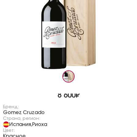
8 600₽
Бренд:
Gomez Cruzado
Страна, регион:
Испания
Риоха
,
Цвет:
Красное