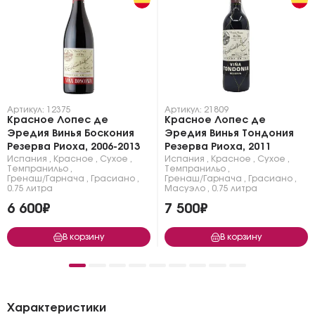
Артикул: 12375
Артикул: 21809
Красное Лопес де
Красное Лопес де
Эредия Винья Боскония
Эредия Винья Тондония
Резерва Риоха, 2006-2013
Резерва Риоха, 2011
Испания
,
Красное
,
Сухое
,
Испания
,
Красное
,
Сухое
,
Темпранильо
,
Темпранильо
,
Гренаш/Гарнача
,
Грасиано
,
Гренаш/Гарнача
,
Грасиано
,
0.75 литра
Масуэло
,
0.75 литра
6 600₽
7 500₽
В корзину
В корзину
Характеристики