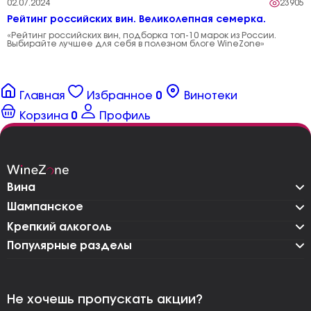
02.07.2024
23905
Рейтинг российских вин. Великолепная семерка.
«Рейтинг российских вин, подборка топ-10 марок из России.
Выбирайте лучшее для себя в полезном блоге WineZone»
Главная
Избранное
0
Винотеки
Корзина
0
Профиль
Вина
Шампанское
Крепкий алкоголь
Популярные разделы
Не хочешь пропускать акции?