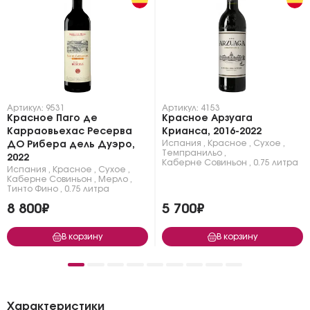
Артикул: 9531
Артикул: 4153
Красное Паго де
Красное Арзуага
Карраовьехас Ресерва
Крианса, 2016-2022
Испания
,
Красное
,
Сухое
,
ДО Рибера дель Дуэро,
Темпранильо
,
2022
Каберне Совиньон
,
0.75 литра
Испания
,
Красное
,
Сухое
,
Каберне Совиньон
,
Мерло
,
Тинто Фино
,
0.75 литра
8 800₽
5 700₽
В корзину
В корзину
Характеристики