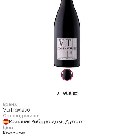
7 900₽
Бренд:
Valtravieso
Страна, регион:
Испания
Рибера дель Дуеро
,
Цвет:
Красное