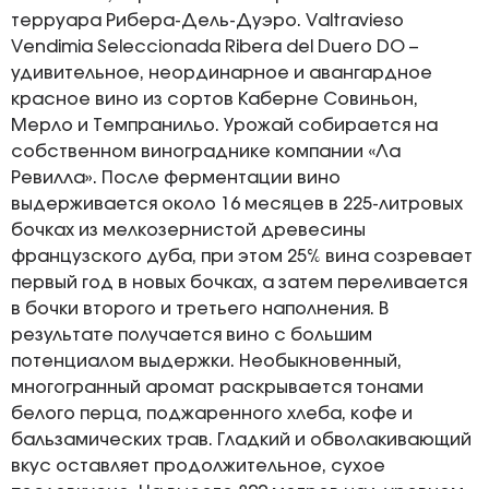
терруара Рибера-Дель-Дуэро. Valtravieso
Vendimia Seleccionada Ribera del Duero DO –
удивительное, неординарное и авангардное
красное вино из сортов Каберне Совиньон,
Мерло и Темпранильо. Урожай собирается на
собственном винограднике компании «Ла
Ревилла». После ферментации вино
выдерживается около 16 месяцев в 225-литровых
бочках из мелкозернистой древесины
французского дуба, при этом 25% вина созревает
первый год в новых бочках, а затем переливается
в бочки второго и третьего наполнения. В
результате получается вино с большим
потенциалом выдержки. Необыкновенный,
многогранный аромат раскрывается тонами
белого перца, поджаренного хлеба, кофе и
бальзамических трав. Гладкий и обволакивающий
вкус оставляет продолжительное, сухое