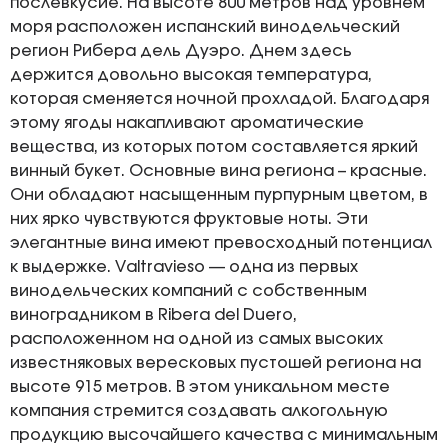
послевкусие. На высоте 800 метров над уровнем
моря расположен испанский винодельческий
регион Рибера дель Дуэро. Днем здесь
держится довольно высокая температура,
которая сменяется ночной прохладой. Благодаря
этому ягоды накапливают ароматические
вещества, из которых потом составляется яркий
винный букет. Основные вина региона – красные.
Они обладают насыщенным пурпурным цветом, в
них ярко чувствуются фруктовые ноты. Эти
элегантные вина имеют превосходный потенциал
к выдержке. Valtravieso — одна из первых
винодельческих компаний с собственным
виноградником в Ribera del Duero,
расположенном на одной из самых высоких
известняковых вересковых пустошей региона на
высоте 915 метров. В этом уникальном месте
компания стремится создавать алкогольную
продукцию высочайшего качества с минимальным