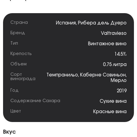
Страна
Испания
,
Рибера дель Дуеро
Бренд
Valtravieso
Тип
Винтажное вино
Крепость
14.5%
Объем
0.75 литра
Сорт
Темпранильо
,
Каберне Совиньон
,
винограда
Мерло
Год
2019
Содержание Сахара
Сухие вина
Цвет
Красные вина
Вкус