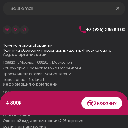
+7 (925) 388 88 00
Покупка и оплата
Гарантии
Политика обработки персональных данных
Правила сайта
Адрес организации
108820, г. Москва, 108820, г. Москва, р-н
Коммунарка, Поселок завода Мосрентген,
Проезд Институтский, дом 26, этаж 2,
помещение 16, офис 1
Информация о компании
ООО "Тоскана"
ИНН: 7727177973
4 800₽
В корзину
КПП: 775101001
ОГРН 1157746478120
ОКПО 45326414
Основной вид деятельности: 47.25 торговля
розничная напитками в