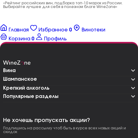
«Рейтинг российских вин, подборка топ-10 марок из России.
Выбирайте лучшее для себя в полезном блоге WineZone»
Главная
Избранное
0
Винотеки
Корзина
0
Профиль
Вина
Шампанское
Крепкий алкоголь
Популярные разделы
Не хочешь пропускать акции?
Подпишись на рассылку чтоб быть в курсе всех новых акций и
скидок