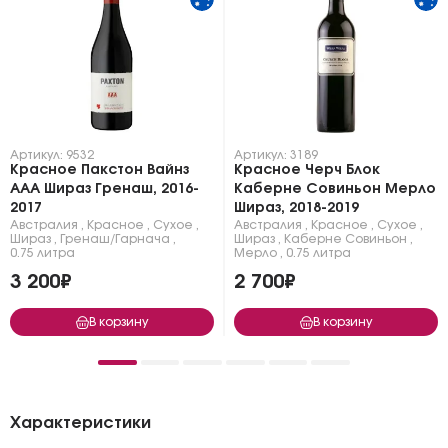
Артикул: 9532
Артикул: 3189
Красное Пакстон Вайнз
Красное Черч Блок
ААА Шираз Гренаш, 2016-
Каберне Совиньон Мерло
2017
Шираз, 2018-2019
Австралия
,
Красное
,
Сухое
,
Австралия
,
Красное
,
Сухое
,
Шираз
,
Гренаш/Гарнача
,
Шираз
,
Каберне Совиньон
,
0.75 литра
Мерло
,
0.75 литра
3 200₽
2 700₽
В корзину
В корзину
Характеристики