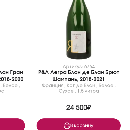
Артикул: 6764
лан Гран
Р&Л Легра Блан де Блан Брют
018-2020
Шампань, 2018-2021
,
Белое
,
Франция
,
Кот де Блан
,
Белое
,
ра
Сухое
,
1.5 литра
24 500₽
В корзину