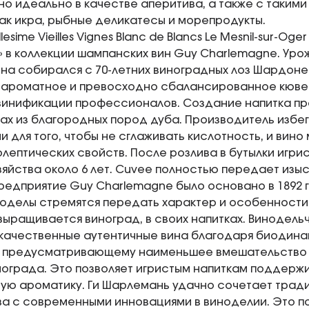
но идеально в качестве аперитива, а также с таким
как икра, рыбные деликатесы и морепродукты.
lesime Vieilles Vignes Blanc de Blancs Le Mesnil-sur-Og
 в коллекции шампанских вин Guy Charlemagne. Уро
ина собирался с 70-летних виноградных лоз Шардон
 ароматное и превосходно сбалансированное кюве
инификации профессионалов. Создание напитка пр
ках из благородных пород дуба. Производитель избе
 для того, чтобы не сглаживать кислотность, и вино 
олептических свойств. После розлива в бутылки игрис
зяйства около 6 лет. Cuvee полностью передает изы
едприятие Guy Charlemagne было основано в 1892 г
ноделы стремятся передать характер и особенности 
выращивается виноград, в своих напитках. Винодель
качественные аутентичные вина благодаря биодин
, предусматривающему наименьшее вмешательство 
нограда. Это позволяет игристым напиткам поддер
ую ароматику. Ги Шарлемань удачно сочетает тра
а с современными инновациями в виноделии. Это по