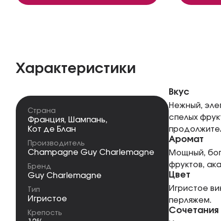
Характеристики
Вкус
Нежный, эле
Страна
спелых фрук
Франция
,
Шампань
,
Кот де Блан
продолжител
Аромат
Производитель
Champagne Guy Charlemagne
Мощный, бог
фруктов, ак
Бренд
Цвет
Guy Charlemagne
Игристое ви
Тип
Игристое
перляжем.
Сочетания
Крепость