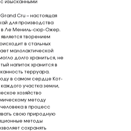
и с изысканными
er Grand Cru – настоящая
жай для производства
е в Ле Мениль-сюр-Ожер.
 является творением
оисходит в стальных
гает малолактической
могло долго храниться, не
тый напиток хранится в
сканность терруара.
оду в самом сердце Кот-
каждого участка земли,
ческое хозяйство
амическому методу
человека в процесс
живать свою природную
диционные методы
зволяет сохранять