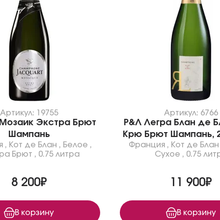
Артикул: 19755
Артикул: 6766
Мозаик Экстра Брют
Р&Л Легра Блан де Б
Шампань
Крю Брют Шампань, 2
я
,
Кот де Блан
,
Белое
,
Франция
,
Кот де Блан
ра Брют
,
0.75 литра
Сухое
,
0.75 лит
8 200₽
11 900₽
В корзину
В корзину