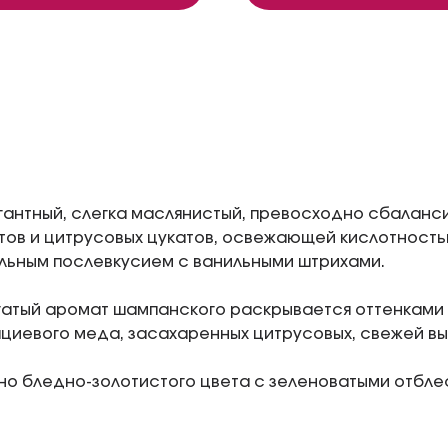
гантный, слегка маслянистый, превосходно сбаланс
тов и цитрусовых цукатов, освежающей кислотность
ьным послевкусием с ванильными штрихами.
атый аромат шампанского раскрывается оттенками 
ациевого меда, засахаренных цитрусовых, свежей вы
но бледно-золотистого цвета с зеленоватыми отблес