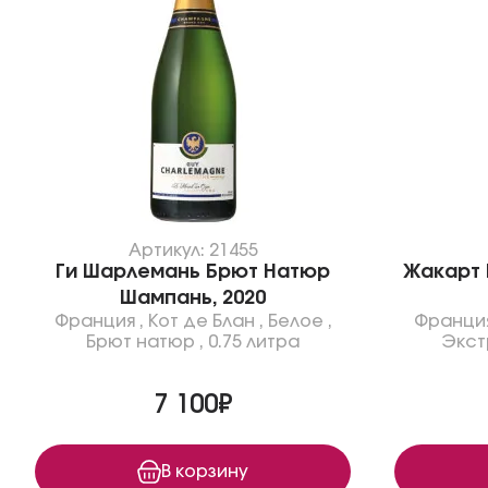
Артикул: 21455
Ги Шарлемань Брют Натюр
Жакарт 
Шампань, 2020
Франция
,
Кот де Блан
,
Белое
,
Франци
Брют натюр
,
0.75 литра
Экст
7 100₽
В корзину