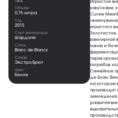
12%
Игристое ви
закусками, 
Объем
0.75 литра
Cuvee Mesnil
«жемчужина»
Год
2015
игристого в
Сорт винограда
Золотистое,
Шардоне
ювелирной в
Стиль
чанах и боч
Blanc de Blancs
ферментации
Сахар
теряя орган
Экстра Брют
погребах хо
Цвет
Семейное пр
Белое
де-Блан. Ви
на котором 
производит 
земледелия
развития ви
выразительн
производств