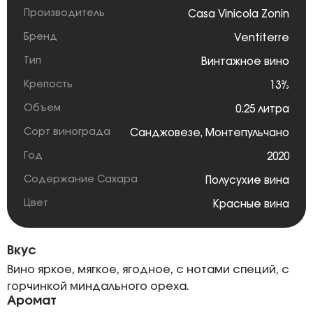
Производитель
Casa Vinicola Zonin
Бренд
Ventiterre
Тип
Винтажное вино
Крепость
13%
Объем
0.25 литра
Сорт винограда
Санджовезе
,
Монтепульчано
Год
2020
Содержание Сахара
Полусухие вина
Цвет
Красные вина
Вкус
Вино яркое, мягкое, ягодное, с нотами специй, с
горчинкой миндального ореха.
Аромат