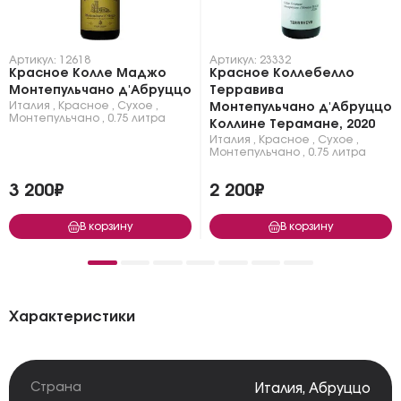
Артикул: 12618
Артикул: 23332
Красное Колле Маджо
Красное Коллебелло
Монтепульчано д'Абруццо
Терравива
Италия
,
Красное
,
Сухое
,
Монтепульчано д'Абруццо
Монтепульчано
,
0.75 литра
Коллине Терамане, 2020
Италия
,
Красное
,
Сухое
,
Монтепульчано
,
0.75 литра
3 200₽
2 200₽
В корзину
В корзину
Характеристики
Страна
Италия
,
Абруццо