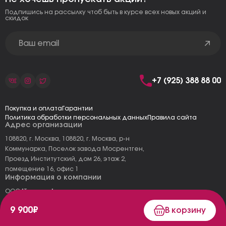
Подпишись на рассылку чтоб быть в курсе всех новых акций и
скидок
+7 (925) 388 88 00
Покупка и оплата
Гарантии
Политика обработки персональных данных
Правила сайта
Адрес организации
108820, г. Москва, 108820, г. Москва, р-н
Коммунарка, Поселок завода Мосрентген,
Проезд Институтский, дом 26, этаж 2,
помещение 16, офис 1
Информация о компании
ООО "Тоскана"
ИНН: 7727177973
9 900₽
В корзину
КПП: 775101001
ОГРН 1157746478120