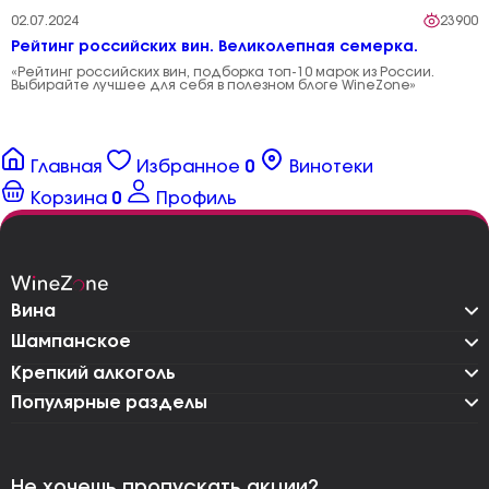
02.07.2024
23900
Рейтинг российских вин. Великолепная семерка.
«Рейтинг российских вин, подборка топ-10 марок из России.
Выбирайте лучшее для себя в полезном блоге WineZone»
Главная
Избранное
0
Винотеки
Корзина
0
Профиль
Вина
Шампанское
Крепкий алкоголь
Популярные разделы
Не хочешь пропускать акции?