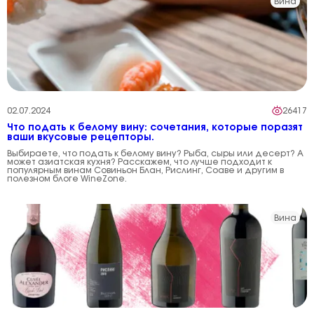
Вина
02.07.2024
26417
Что подать к белому вину: сочетания, которые поразят
ваши вкусовые рецепторы.
Выбираете, что подать к белому вину? Рыба, сыры или десерт? А
может азиатская кухня? Расскажем, что лучше подходит к
популярным винам Совиньон Блан, Рислинг, Соаве и другим в
полезном блоге WineZone.
Вина