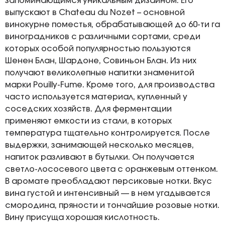
запоминающимся уникальным дизайном. Его
выпускают в Chateau du Nozet – основной
винокурне поместья, обрабатывающей до 60-ти га
виноградников с различными сортами, среди
которых особой популярностью пользуются
Шенен Блан, Шардоне, Совиньон Блан. Из них
получают великолепные напитки знаменитой
марки Pouilly-Fume. Кроме того, для производства
часто используется материал, купленный у
соседских хозяйств. Для ферментации
применяют емкости из стали, в которых
температура тщательно контролируется. После
выдержки, занимающей несколько месяцев,
напиток разливают в бутылки. Он получается
светло-лососевого цвета с оранжевым оттенком.
В аромате преобладают персиковые нотки. Вкус
вина густой и интенсивный — в нем угадывается
смородина, пряности и тончайшие розовые нотки.
Вину присуща хорошая кислотность.