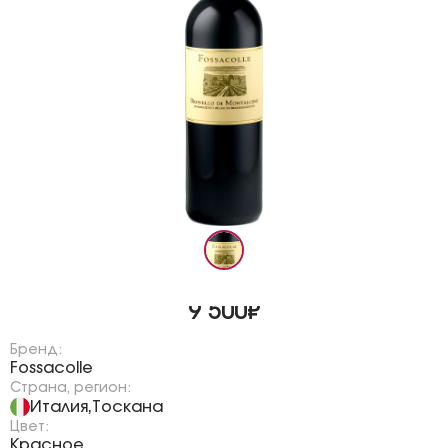
9 500₽
Бренд:
Fossacolle
Страна, регион:
Италия
Тоскана
,
Цвет:
Красное