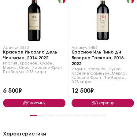
Артикул: 2532
Артикул: 3454
Красное Инсолио дель
Красное Иль Пино ди
Чингиале, 2014-2022
Бизерно Тоскана, 2016-
Италия
,
Красное
,
Сухое
,
2022
Мерло
,
Сира
,
Каберне Фран
,
Италия
,
Красное
,
Сухое
,
Пти Вердо
,
0.75 литра
Каберне Совиньон
,
Мерло
,
Каберне Фран
,
Пти Вердо
,
0.75 литра
6 500₽
12 500₽
В корзину
В корзину
Характеристики