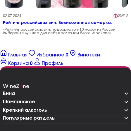
02.07.2024
23912
Рейтинг российских вин. Великолепная семерка.
«Рейтинг российских вин, подборка топ-10 марок из России.
Выбирайте лучшее для себя в полезном блоге WineZone»
Главная
Избранное
0
Винотеки
Корзина
0
Профиль
Вина
Шампанское
Крепкий алкоголь
Популярные разделы