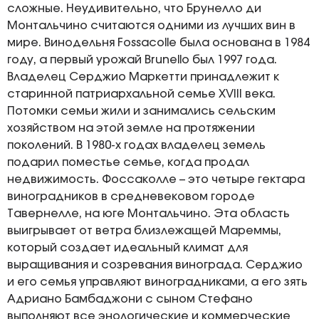
сложные. Неудивительно, что Брунелло ди
Монтальчино считаются одними из лучших вин в
мире. Винодельня Fossacolle была основана в 1984
году, а первый урожай Brunello был 1997 года.
Владелец Серджио Маркетти принадлежит к
старинной патриархальной семье XVIII века.
Потомки семьи жили и занимались сельским
хозяйством на этой земле на протяжении
поколений. В 1980-х годах владелец земель
подарил поместье семье, когда продал
недвижимость. Фоссаколле – это четыре гектара
виноградников в средневековом городе
Тавернелле, на юге Монтальчино. Эта область
выигрывает от ветра близлежащей Мареммы,
который создает идеальный климат для
выращивания и созревания винограда. Серджио
и его семья управляют виноградниками, а его зять
Адриано Бамбаджони с сыном Стефано
выполняют все энологические и коммерческие