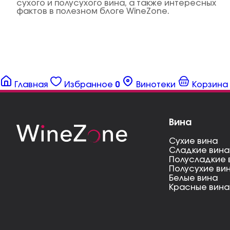
сухого и полусухого вина, а также интересных
фактов в полезном блоге WineZone.
Главная
Избранное
0
Винотеки
Корзина
Вина
Сухие вина
Сладкие вина
Полусладкие 
Полусухие ви
Белые вина
Красные вина