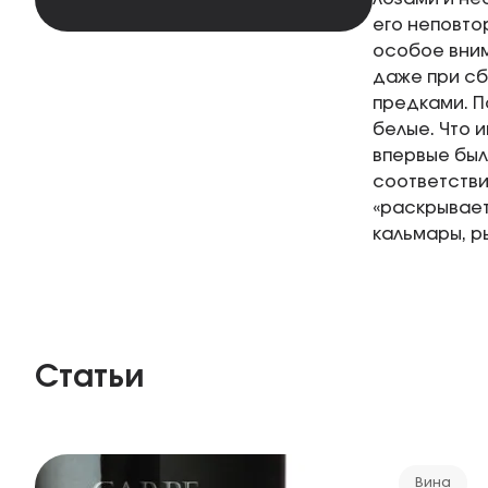
его неповто
особое вним
даже при сб
предками. П
белые. Что 
впервые был
соответстви
«раскрывает
кальмары, р
Статьи
Вина