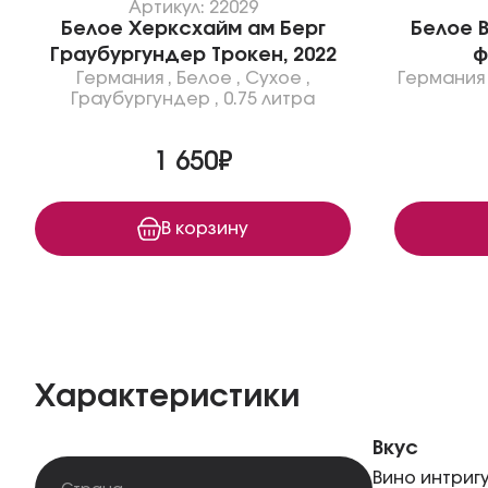
Артикул: 22029
Белое Херксхайм ам Берг
Белое В
Граубургундер Трокен, 2022
ф
Германия
,
Белое
,
Сухое
,
Германия
Граубургундер
,
0.75 литра
1 650₽
В корзину
Характеристики
Вкус
Вино интриг