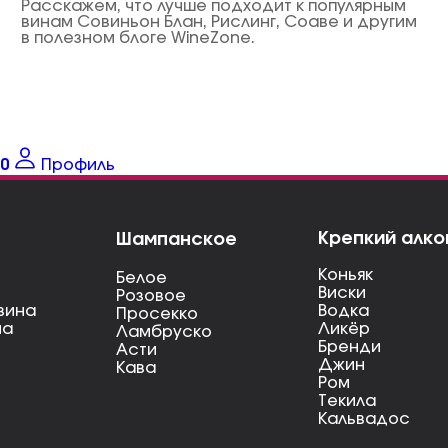
Расскажем, что лучше подходит к популярным
винам Совиньон Блан, Рислинг, Соаве и другим
в полезном блоге WineZone.
0
Профиль
Крепкий алко
Шампанское
Коньяк
Белое
Виски
Розовое
вина
Водка
Просекко
на
Ликёр
Ламбруско
Бренди
Асти
Джин
Кава
Ром
Текила
Кальвадос