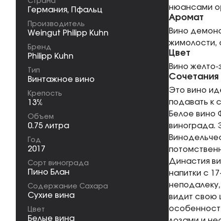
Страна
нюансами ор
Германия
,
Пфальц
Аромат
Производитель
Вино демонс
Weingut Philipp Kuhn
жимолости, 
Бренд
Цвет
Philipp Kuhn
Вино желто-
Тип
Сочетания
Винтажное вино
Это вино ид
Крепость
подавать к с
13%
Белое вино 
Объем
0.75 литра
винограда. 
Винодельчес
Год
2017
потомственн
Династия ви
Сорт винограда
Пино Блан
напитки с 1
неподалеку,
Содержание Сахара
Сухие вина
видит свою 
особенносте
Цвет
Белые вина
лозами и не