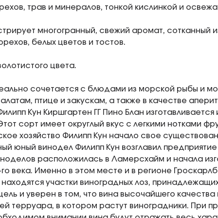
ехов, трав и минералов, тонкой кислинкой и освеж
трирует многогранный, свежий аромат, сотканный из
орехов, белых цветов и тостов.
золотистого цвета.
еально сочетается с блюдами из морской рыбы и мо
алатам, птице и закускам, а также в качестве аперит
Филипп Кун Киршгартен ГГ Пино Блан изготавливается
Этот сорт имеет округлый вкус с легкими нотками фру
кое хозяйство Филипп Кун начало свое существование
ый юный винодел Филипп Кун возглавил предприятие в
ноделов расположилась в Ламерсхайм и начала изг
7-го века. Именно в этом месте и в регионе Гроскарл
 находятся участки виноградных лоз, принадлежащих
цель и уверен в том, что вина высочайшего качества
й терруара, в котором растут виноградники. При п
обходимом внимании вина будут отражать весь хара