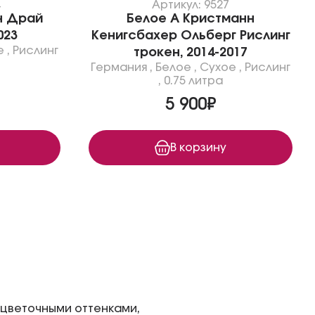
4
Артикул: 9527
н Драй
Белое А Кристманн
023
Кенигсбахер Ольберг Рислинг
е
,
Рислинг
трокен, 2014-2017
Германия
,
Белое
,
Сухое
,
Рислинг
,
0.75 литра
5 900₽
В корзину
-цветочными оттенками,