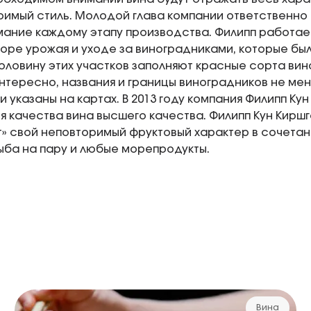
римый стиль. Молодой глава компании ответственно 
ание каждому этапу производства. Филипп работае
оре урожая и уходе за виноградниками, которые бы
оловину этих участков заполняют красные сорта вин
интересно, названия и границы виноградников не меня
и указаны на картах. В 2013 году компания Филипп Ку
я качества вина высшего качества. Филипп Кун Киршг
» свой неповторимый фруктовый характер в сочетан
ыба на пару и любые морепродукты.
Вина