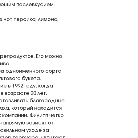
ающим послевкусием.
 нот персика, лимона,
репродуктов. Его можно
ива.
 из одноименного сорта
ктового букета.
 в 1992 году, когда
 возрасте 20 лет.
отавливать благородные
баха, который находится
 компании. Филипп четко
 напрямую зависят от
равильном уходе за
ктер терруара и впитают