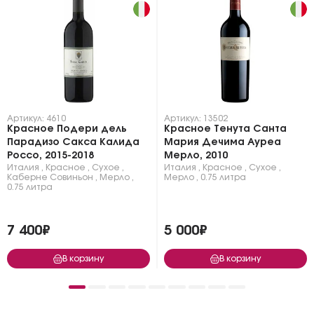
Артикул: 4610
Артикул: 13502
Красное Подери дель
Красное Тенута Санта
Парадизо Сакса Калида
Мария Дечима Ауреа
Россо, 2015-2018
Мерло, 2010
Италия
,
Красное
,
Сухое
,
Италия
,
Красное
,
Сухое
,
Каберне Совиньон
,
Мерло
,
Мерло
,
0.75 литра
0.75 литра
7 400₽
5 000₽
В корзину
В корзину