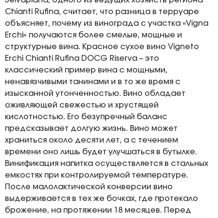
Selvapiana, одного из ведущих хозяйств региона
Chianti Rufina, считает, что разница в терруаре
объясняет, почему из винограда с участка «Vigna
Erchi» получаются более смелые, мощные и
структурные вина. Красное сухое вино Vigneto
Erchi Chianti Rufina DOCG Riserva – это
классический пример вина с мощными,
ненавязчивыми танинами и в то же время с
изысканной утонченностью. Вино обладает
оживляющей свежестью и хрустящей
кислотностью. Его безупречный баланс
предсказывает долгую жизнь. Вино может
храниться около десяти лет, а с течением
времени оно лишь будет улучшаться в бутылке.
Винификация напитка осуществляется в стальных
емкостях при контролируемой температуре.
После малолактической конверсии вино
выдерживается в тех же бочках, где протекало
брожение, на протяжении 18 месяцев. Перед