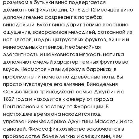
розливом в бутылки вино подвергается
деликатной фильтрации. От 6 до 12 месяцев вино
дополнительно созревает в погребах
винодельни. Букет вина дарит теплые весенние
ощущения, завораживая мелодией, сотканной из
нот цветов, цедры цитрусовых фруктов, вишни и
минеральных оттенков. Необычайная
элегантность и шелковистая мягкость напитка
дополняют смелый характер темных фруктов во
вкусе. Несмотря на выдержку в барриках, в
профиле нет и намека на древесные ноты, Вы
просто чувствуете его влияние. Винодельня
Сельвапиана принадлежит семье Джунтини с
1827 года и находится к северу от города
Понтассиев и к востоку от Флоренции. В
настоящее время она находится под
управлением Федерико Джунтини Массети и его
сыновей. Философия хозяйства заключается в
производстве более легких и свежих вин, чем