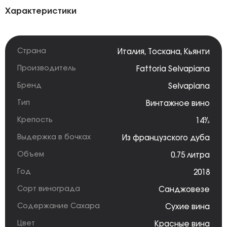
Характеристики
Страна
Италия
,
Тоскана
,
Кьянти
Производитель
Fattoria Selvapiana
Бренд
Selvapiana
Тип
Винтажное вино
Крепость
14%
Выдержка в бочках
Из французского дуба
Объем
0.75 литра
Год
2018
Сорт винограда
Санджовезе
Содержание Сахара
Сухие вина
Цвет
Красные вина