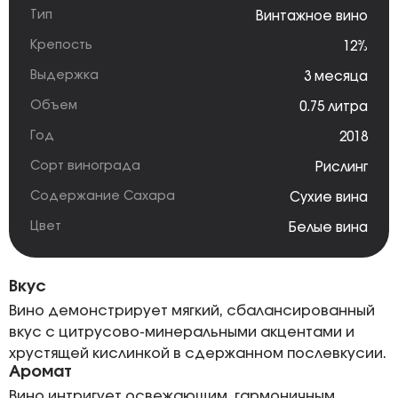
Тип
Винтажное вино
Крепость
12%
Выдержка
3 месяца
Объем
0.75 литра
Год
2018
Сорт винограда
Рислинг
Содержание Сахара
Сухие вина
Цвет
Белые вина
Вкус
Вино демонстрирует мягкий, сбалансированный
вкус с цитрусово-минеральными акцентами и
хрустящей кислинкой в сдержанном послевкусии.
Аромат
Вино интригует освежающим, гармоничным