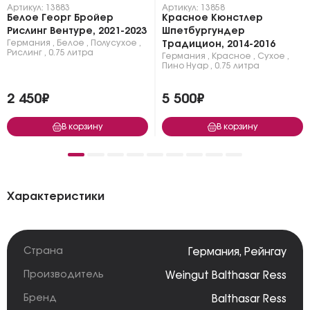
Артикул: 13883
Артикул: 13858
Белое Георг Бройер
Красное Кюнстлер
Рислинг Вентуре, 2021-2023
Шпетбургундер
Германия
,
Белое
,
Полусухое
,
Традицион, 2014-2016
Рислинг
,
0.75 литра
Германия
,
Красное
,
Сухое
,
Пино Нуар
,
0.75 литра
2 450₽
5 500₽
В корзину
В корзину
Характеристики
Страна
Германия
,
Рейнгау
Производитель
Weingut Balthasar Ress
Бренд
Balthasar Ress