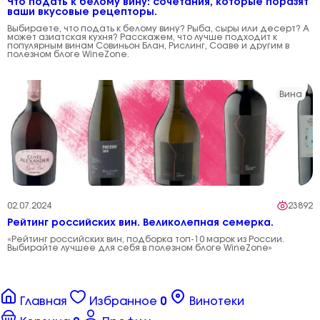
Что подать к белому вину: сочетания, которые поразят
ваши вкусовые рецепторы.
Выбираете, что подать к белому вину? Рыба, сыры или десерт? А
может азиатская кухня? Расскажем, что лучше подходит к
популярным винам Совиньон Блан, Рислинг, Соаве и другим в
полезном блоге WineZone.
Вина
02.07.2024
23892
Рейтинг российских вин. Великолепная семерка.
«Рейтинг российских вин, подборка топ-10 марок из России.
Выбирайте лучшее для себя в полезном блоге WineZone»
Главная
Избранное
0
Винотеки