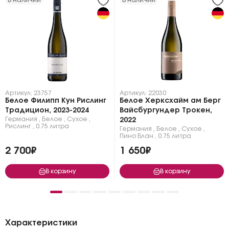
Артикул: 23757
Артикул: 22030
Белое Филипп Кун Рислинг
Белое Херксхайм ам Берг
Традицион, 2023-2024
Вайсбургундер Трокен,
Германия
,
Белое
,
Сухое
,
2022
Рислинг
,
0.75 литра
Германия
,
Белое
,
Сухое
,
Пино Блан
,
0.75 литра
2 700₽
1 650₽
В корзину
В корзину
Характеристики