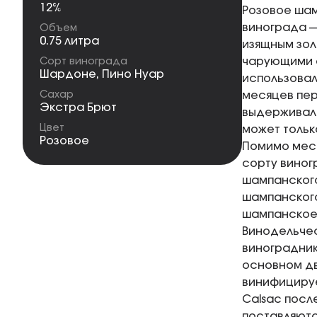
12%
Розовое шам
винограда —
Объем
0.75 литра
изящным зол
чарующими о
Сорт винограда
Шардоне
,
Пино Нуар
использовал
Сахар
месяцев пер
Экстра Брют
выдерживало
Цвет
может тольк
Розовое
Помимо мест
сорту виног
шампанского
шампанского
шампанское 
Винодельчес
виноградник
основном дв
винифицируе
Calsac посл
поставляютс