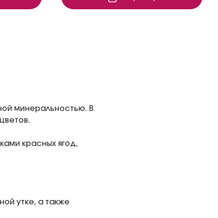
тной минеральностью. В
цветов.
ками красных ягод,
ной утке, а также