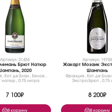
Артикул: 21455
Артикул: 1975
лемань Брют Натюр
Жакарт Мозаик Экс
Шампань, 2020
Шампань
я
,
Кот де Блан
,
Белое
,
Франция
,
Кот де Блан
т натюр
,
0.75 литра
Экстра Брют
,
0.75
7 100₽
8 200₽
В корзину
В корзину