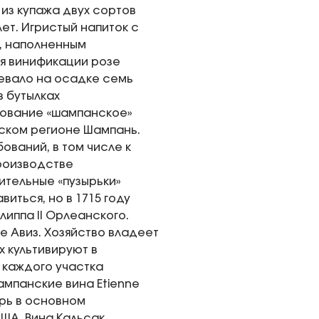
из купажа двух сортов
ет. Игристый напиток с
, наполненным
ля винификации розе
ревало на осадке семь
в бутылках
нование «шампанское»
зском регионе Шампань.
ваний, в том числе к
роизводстве
ительные «пузырьки»
иться, но в 1715 году
иппа II Орлеанского.
е Авиз. Хозяйство владеет
 культивируют в
 каждого участка
ампанские вина Etienne
ерь в основном
ША. Вина Кальсак