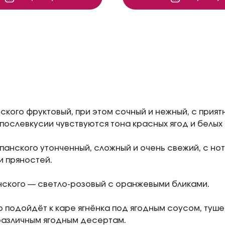
ского фруктовый, при этом сочный и нежный, с прия
послевкусии чувствуются тона красных ягод и белых 
анского утонченный, сложный и очень свежий, с нот
и пряностей.
ского — светло-розовый с оранжевыми бликами.
о подойдёт к каре ягнёнка под ягодным соусом, туше
различным ягодным десертам.