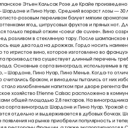
панское Этьен Кальсак Розе де Крайе произведено 
 Шардоне и Пино Нуар. Средний возраст лозы — 30 л
отисто-розовым переливом балует мягким ароматом
ттенками ягод, цитрусовых фруктов и пряных нот. Д
ся только первый отжим «coeur de cuvee». Вино соз
ед розливом в стеклянную тару. После шампанское 
сь еще два года на дрожжах. Гордо носить наиме
о то игристое вино, которое изготовлено во францу
а производства существует длинный перечень требо
рада. Основные сорта винограда, используемые в п
, – Шардоне, Пино Нуар, Пино Менье. Когда-то отлич
 считались браком, и виноделы пытались от них избав
стало излюбленным напитком при дворе регента Фил
кое хозяйство Etienne Calsac расположено в коммун
ами общей площадью 2,8 гектаров. На виноградниках
а сорта винограда: Шардоне и Пино Нуар. Урожай с
тся отдельно и выдерживается в дубовых бочках. Ш
е появления на рынке приобрели популярность и теп
я в рестораны Франции, а также экспортируются в С