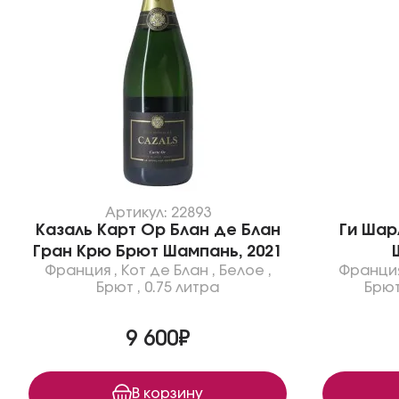
Артикул: 22893
Казаль Карт Ор Блан де Блан
Ги Шар
Гран Крю Брют Шампань, 2021
Франция
,
Кот де Блан
,
Белое
,
Франци
Брют
,
0.75 литра
Брю
9 600₽
В корзину