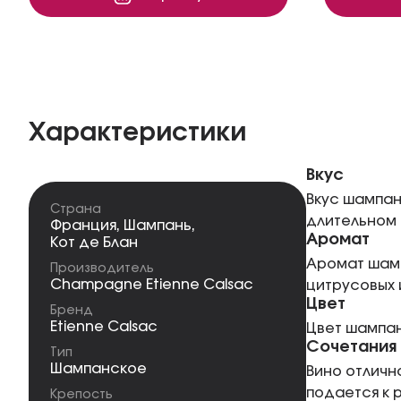
Характеристики
Вкус
Вкус шампан
Страна
длительном 
Франция
,
Шампань
,
Аромат
Кот де Блан
Аромат шамп
Производитель
Champagne Etienne Calsac
цитрусовых 
Цвет
Бренд
Etienne Calsac
Цвет шампан
Сочетания
Тип
Шампанское
Вино отличн
подается к 
Крепость