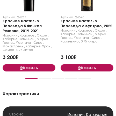
Артикул: 24237
Артикул: 24676
Красное Кастильо
Красное Кастильо
Перелада 5 Финкас
Перелада Амфитрио, 2022
Испания
,
Красное
,
Сухое
,
Резерва, 2019-2021
Каберне Совиньон
,
Мерло
,
Испания
,
Красное
,
Сухое
,
Гренаш/Гарнача
,
Сира
,
Каберне Совиньон
,
Мерло
,
Кариньяно
,
0.75 литра
Гренаш/Гарнача
,
Сира
,
Монастрель
,
Каберне Фран
,
Самсо
,
0.75 литра
3 200₽
3 100₽
В корзину
В корзину
Характеристики
Страна
Испания
,
Каталония