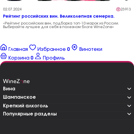
02.07.2024
23913
Рейтинг российских вин. Великолепная семерка.
«Рейтинг российских вин, подборка топ-10 марок из России.
Выбирайте лучшее для себя в полезном блоге WineZone»
Главная
Избранное
0
Винотеки
Корзина
0
Профиль
Вина
Шампанское
Крепкий алкоголь
Популярные разделы