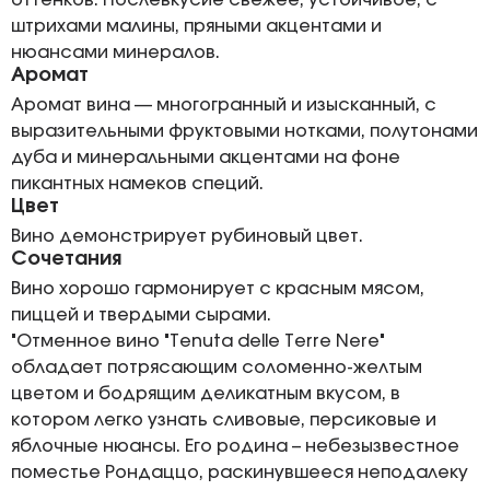
оттенков. Послевкусие свежее, устойчивое, с
штрихами малины, пряными акцентами и
нюансами минералов.
Аромат
Аромат вина — многогранный и изысканный, с
выразительными фруктовыми нотками, полутонами
дуба и минеральными акцентами на фоне
пикантных намеков специй.
Цвет
Вино демонстрирует рубиновый цвет.
Сочетания
Вино хорошо гармонирует с красным мясом,
пиццей и твердыми сырами.
"Отменное вино "Tenuta delle Terre Nere"
обладает потрясающим соломенно-желтым
цветом и бодрящим деликатным вкусом, в
котором легко узнать сливовые, персиковые и
яблочные нюансы. Его родина – небезызвестное
поместье Рондаццо, раскинувшееся неподалеку