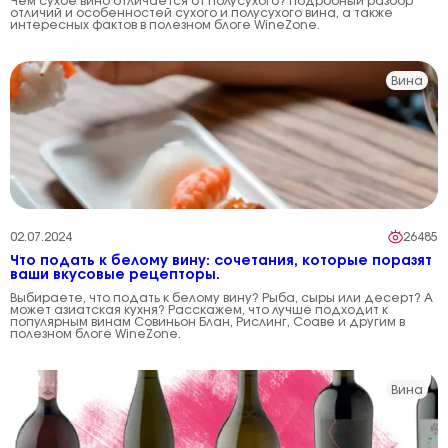
Чем сухое вино отличается от полусухого? Подробный разбор
отличий и особенностей сухого и полусухого вина, а также
интересных фактов в полезном блоге WineZone.
Вина
02.07.2024
26485
Что подать к белому вину: сочетания, которые поразят
ваши вкусовые рецепторы.
Выбираете, что подать к белому вину? Рыба, сыры или десерт? А
может азиатская кухня? Расскажем, что лучше подходит к
популярным винам Совиньон Блан, Рислинг, Соаве и другим в
полезном блоге WineZone.
Вина