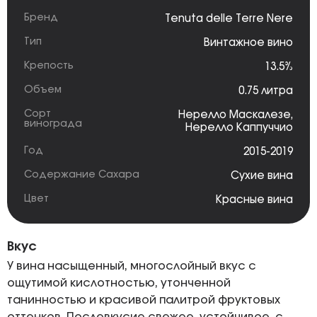
Бренд
Tenuta delle Terre Nere
Тип
Винтажное вино
Крепость
13.5%
Объем
0.75 литра
Сорт
Нерелло Маскалезе
,
винограда
Нерелло Каппуччио
Год
2015-2019
Содержание Сахара
Сухие вина
Цвет
Красные вина
Вкус
У вина насыщенный, многослойный вкус с
ощутимой кислотностью, утонченной
танинностью и красивой палитрой фруктовых