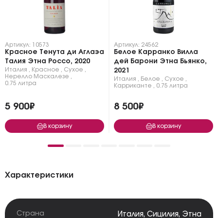
Артикул: 10573
Артикул: 24562
Красное Тенута ди Аглаэа
Белое Карранко Вилла
Талия Этна Россо, 2020
дей Барони Этна Бьянко,
Италия
,
Красное
,
Сухое
,
2021
Нерелло Маскалезе
,
Италия
,
Белое
,
Сухое
,
0.75 литра
Карриканте
,
0.75 литра
5 900₽
8 500₽
В корзину
В корзину
Характеристики
Страна
Италия
,
Сицилия
,
Этна