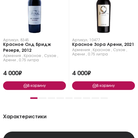
Артикул: 8345
Артикул: 10477
Красное Олд Бридж
Красное Зора Арени, 2021
Армения
,
Красное
,
Сухое
,
Резерв, 2012
Арени
,
0.75 литра
Армения
,
Красное
,
Сухое
,
Арени
,
0.75 литра
4 000₽
4 000₽
В корзину
В корзину
Характеристики