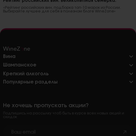
Рейтинг российских вин. Великолепная семерка.
«Рейтинг российских вин, подборка топ-10 марок из России.
Выбирайте лучшее для себя в полезном блоге WineZone»
Вина
Шампанское
Крепкий алкоголь
Популярные разделы
Не хочешь пропускать акции?
Подпишись на рассылку чтоб быть в курсе всех новых акций и
скидок