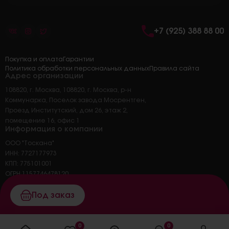
+7 (925) 388 88 00
Покупка и оплата
Гарантии
Политика обработки персональных данных
Правила сайта
Адрес организации
108820, г. Москва, 108820, г. Москва, р-н
Коммунарка, Поселок завода Мосрентген,
Проезд Институтский, дом 26, этаж 2,
помещение 16, офис 1
Информация о компании
ООО "Тоскана"
ИНН: 7727177973
КПП: 775101001
ОГРН 1157746478120
ОКПО 45326414
Основной вид деятельности: 47.25 торговля
Под заказ
розничная напитками в
специализированных магазинах
0
0