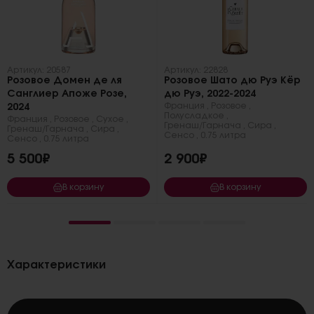
Артикул: 20587
Артикул: 22828
Розовое Домен де ля
Розовое Шато дю Руэ Кёр
Санглиер Апоже Розе,
дю Руэ, 2022-2024
Франция
,
Розовое
,
2024
Полусладкое
,
Франция
,
Розовое
,
Сухое
,
Гренаш/Гарнача
,
Сира
,
Гренаш/Гарнача
,
Сира
,
Сенсо
,
0.75 литра
Сенсо
,
0.75 литра
5 500₽
2 900₽
В корзину
В корзину
Характеристики