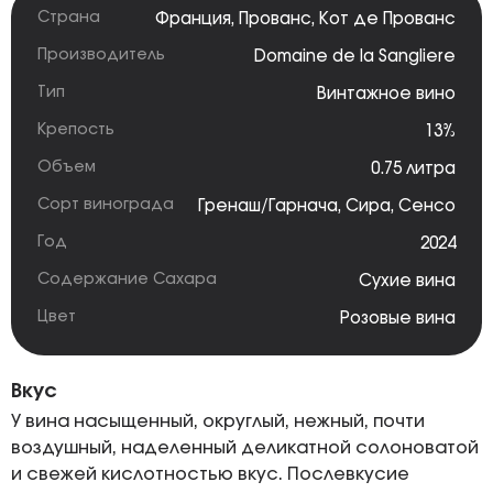
Страна
Франция
,
Прованс
,
Кот де Прованс
Производитель
Domaine de la Sangliere
Тип
Винтажное вино
Крепость
13%
Объем
0.75 литра
Сорт винограда
Гренаш/Гарнача
,
Сира
,
Сенсо
Год
2024
Содержание Сахара
Сухие вина
Цвет
Розовые вина
Вкус
У вина насыщенный, округлый, нежный, почти
воздушный, наделенный деликатной солоноватой
и свежей кислотностью вкус. Послевкусие