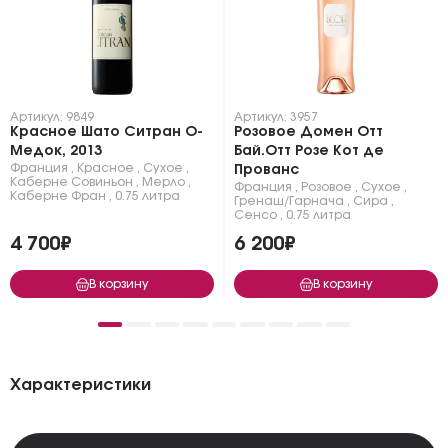
Артикул: 9849
Артикул: 3957
Красное Шато Ситран О-
Розовое Домен Отт
Медок, 2013
Бай.Отт Розе Кот де
Франция
,
Красное
,
Сухое
,
Прованс
Каберне Совиньон
,
Мерло
,
Франция
,
Розовое
,
Сухое
,
Каберне Фран
,
0.75 литра
Гренаш/Гарнача
,
Сира
,
Сенсо
,
0.75 литра
4 700₽
6 200₽
В корзину
В корзину
Характеристики