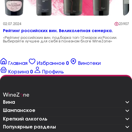
02.07.2024
23907
Рейтинг российских вин. Великолепная семерка.
«Рейтинг российских вин, подборка топ-10 марок из России.
Выбирайте лучшее для себя в полезном блоге WineZone»
Главная
Избранное
0
Винотеки
Корзина
0
Профиль
Вина
Шампанское
Крепкий алкоголь
Популярные разделы