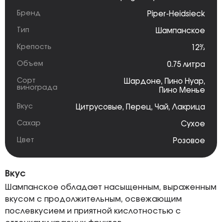
Бренд
Piper-Heidsieck
Тип
Шампанское
Крепость
12%
Объем
0.75 литра
Сорт
Шардоне
,
Пино Нуар
,
винограда
Пино Менье
Вкус
Цитрусовые
,
Перец
,
Чай
,
Лакрица
Сахар
Сухое
Цвет
Розовое
Вкус
Шампанское обладает насыщенным, выраженным
вкусом с продолжительным, освежающим
послевкусием и приятной кислотностью с