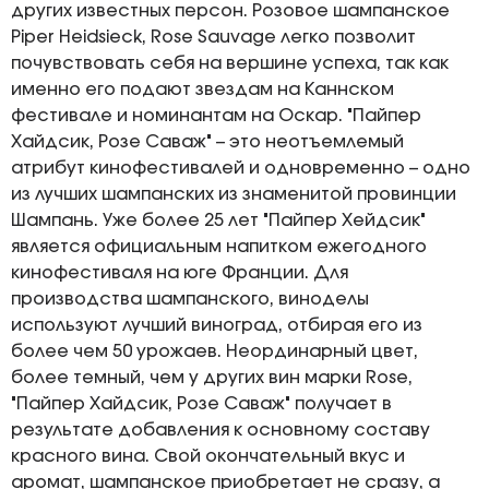
других известных персон. Розовое шампанское
Piper Heidsieck, Rose Sauvage легко позволит
почувствовать себя на вершине успеха, так как
именно его подают звездам на Каннском
фестивале и номинантам на Оскар. "Пайпер
Хайдсик, Розе Саваж" – это неотъемлемый
атрибут кинофестивалей и одновременно – одно
из лучших шампанских из знаменитой провинции
Шампань. Уже более 25 лет "Пайпер Хейдсик"
является официальным напитком ежегодного
кинофестиваля на юге Франции. Для
производства шампанского, виноделы
используют лучший виноград, отбирая его из
более чем 50 урожаев. Неординарный цвет,
более темный, чем у других вин марки Rose,
"Пайпер Хайдсик, Розе Саваж" получает в
результате добавления к основному составу
красного вина. Свой окончательный вкус и
аромат, шампанское приобретает не сразу, а