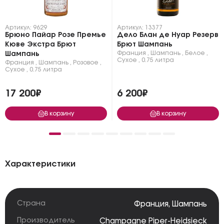
Артикул: 9629
Артикул: 13377
Брюно Пайар Розе Премье
Дело Блан де Нуар Резерв
Кюве Экстра Брют
Брют Шампань
Франция
,
Шампань
,
Белое
,
Шампань
Сухое
,
0.75 литра
Франция
,
Шампань
,
Розовое
,
Сухое
,
0.75 литра
17 200₽
6 200₽
В корзину
В корзину
Характеристики
Страна
Франция
,
Шампань
Производитель
Champagne Piper-Heidsieck