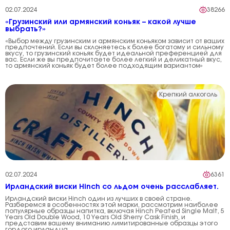
02.07.2024
38266
«Грузинский или армянский коньяк – какой лучше
выбрать?»
«Выбор между грузинским и армянским коньяком зависит от ваших
предпочтений. Если вы склоняетесь к более богатому и сильному
вкусу, то грузинский коньяк будет идеальной преференцией для
вас. Если же вы предпочитаете более легкий и деликатный вкус,
то армянский коньяк будет более подходящим вариантом»
Крепкий алкоголь
02.07.2024
6361
Ирландский виски Hinch со льдом очень расслабляет.
Ирландский виски Hinch один из лучших в своей стране.
Разберемся в особенностях этой марки, рассмотрим наиболее
популярные образцы напитка, включая Hinch Peated Single Malt, 5
Years Old Double Wood, 10 Years Old Sherry Cask Finish, и
представим вашему вниманию лимитированные образцы этого
гордого ирландца.