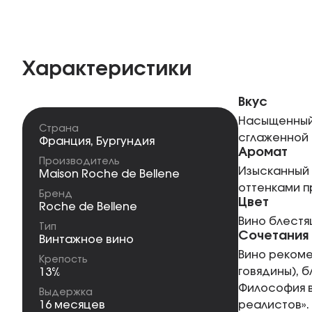
Характеристики
Вкус
Насыщенный,
Страна
сглаженной 
Франция
,
Бургундия
Аромат
Производитель
Изысканный 
Maison Roche de Bellene
оттенками п
Бренд
Цвет
Roche de Bellene
Вино блестя
Тип
Сочетания
Винтажное вино
Вино рекоме
Крепость
говядины), 
13%
Философия в
Выдержка
16 месяцев
реалистов».