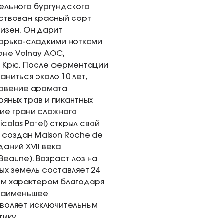
ельного бургундского
йствован красный сорт
ризен. Он дарит
 горько-сладкими нотками
оне Volnay AOC,
 Крю. После ферментации
аниться около 10 лет,
новение аромата
ряных трав и пикантных
ие грани сложного
colas Potel) открыл свой
л создан Maison Roche de
даний XVII века
Beaune). Возраст лоз на
ых земель составляет 24
ым характером благодаря
наименьшее
зволяет исключительным
ику.