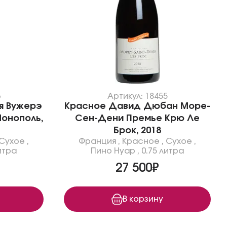
3
Артикул: 18455
я Вужерэ
Красное Давид Дюбан Море-
онополь,
Сен-Дени Премье Крю Ле
Брок, 2018
Сухое
,
Франция
,
Красное
,
Сухое
,
итра
Пино Нуар
,
0.75 литра
27 500₽
В корзину