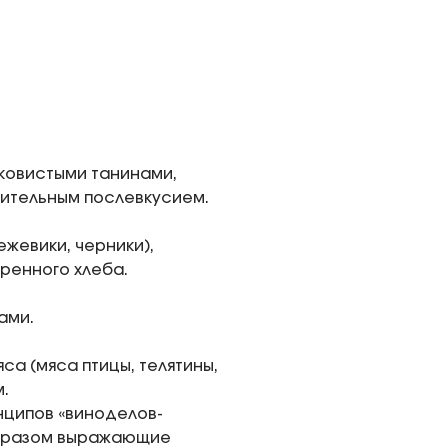
ковистыми танинами,
ительным послевкусием.
жевики, черники),
ренного хлеба.
ами.
са (мяса птицы, телятины,
.
нципов «виноделов-
 образом выражающие