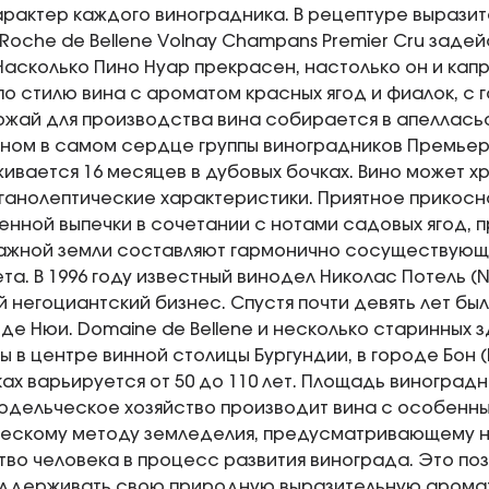
арактер каждого виноградника. В рецептуре выразит
 Roche de Bellene Volnay Champans Premier Cru заде
Насколько Пино Нуар прекрасен, настолько он и кап
по стилю вина с ароматом красных ягод и фиалок, с
ожай для производства вина собирается в апеллась
ном в самом сердце группы виноградников Премьер
ивается 16 месяцев в дубовых бочках. Вино может хр
ганолептические характеристики. Приятное прикос
нной выпечки в сочетании с нотами садовых ягод, п
ажной земли составляют гармонично сосуществующ
та. В 1996 году известный винодел Николас Потель (Ni
 негоциантский бизнес. Спустя почти девять лет бы
т де Нюи. Domaine de Bellene и несколько старинных з
 в центре винной столицы Бургундии, в городе Бон (
ах варьируется от 50 до 110 лет. Площадь виноградн
нодельческое хозяйство производит вина с особенн
ескому методу земледелия, предусматривающему 
во человека в процесс развития винограда. Это по
оддерживать свою природную выразительную аромат