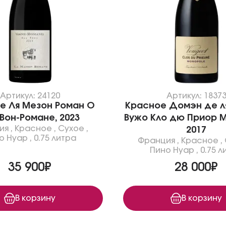
Артикул: 24120
Артикул: 1837
е Ля Мезон Роман О
Красное Домэн де л
Вон-Романе, 2023
Вужо Кло дю Приор М
ия
,
Красное
,
Сухое
,
2017
о Нуар
,
0.75 литра
Франция
,
Красное
,
Пино Нуар
,
0.75 л
35 900₽
28 000₽
В корзину
В корзину