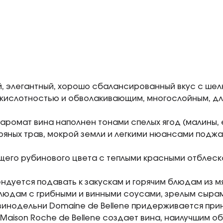
 элегантный, хорошо сбалансированный вкус с шел
кислотностью и обволакивающим, многослойным, дл
аромат вина наполнен тонами спелых ягод (малины, е
ряных трав, мокрой земли и легкими нюансами поджа
щего рубинового цвета с теплыми красными отблеск
ндуется подавать к закускам и горячим блюдам из мя
блюдам с грибными и винными соусами, зрелым сырам
инодельни Domaine de Bellene придерживается при
 Maison Roche de Bellene создает вина, наилучшим