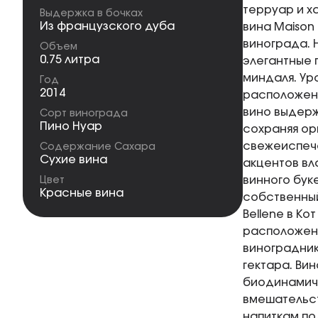
терруар и х
Выдержка в бочках
Из французского дуба
вина Maison
винограда. 
Объем
0.75 литра
элегантные 
миндаля. Ур
Год
2014
расположен
вино выдерж
Сорт винограда
Пино Нуар
сохраняя ор
свежеиспече
Содержание Сахара
Сухие вина
акцентов вл
винного буке
Цвет
Красные вина
собственный
Bellene в Ко
расположены
виноградник
гектара. Ви
биодинамич
вмешательст
напиткам п