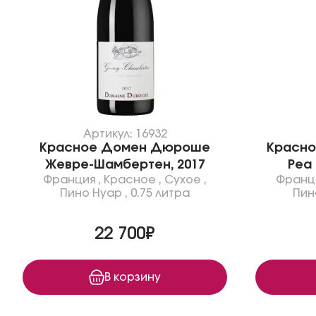
Артикул: 16932
Красное Домен Дюроше
Красно
Жевре-Шамбертен, 2017
Реа 
Франция
,
Красное
,
Сухое
,
Франц
Пино Нуар
,
0.75 литра
Пин
22 700₽
В корзину