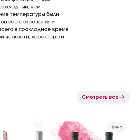
прохладный, чем
рние температуры были
роцесс созревания и
 всего в прохладное время
ой четкости, характера и
Смотреть все
Вина