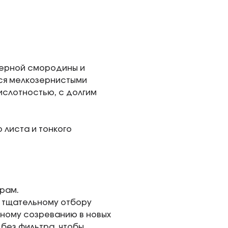
черной смородины и
ся мелкозернистыми
ислотностью, с долгим
 листа и тонкого
ырам.
ря тщательному отбору
ному созреванию в новых
 без фильтра, чтобы