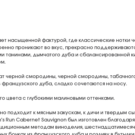
ет насыщенной фактурой, где классические нотки 
ренно проникают во вкус, прекрасно поддерживают
и танинами, дымчатого дуба и сбалансированной к
м.
ат черной смородины, черной смородины, табачного
з французского дуба, сладко сочетаются на носу.
го цвета с глубокими малиновыми оттенками.
но подходит к мясным закускам, к дичи и твердым с
an's Run Cabernet Sauvignon был изготовлен благода
радиционным методам виноделия, шестнадцатимесяч
ых бочках из французского дуба и розливу в бутылки