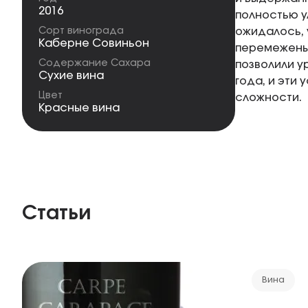
2016
полностью у
Сорт винограда
ожидалось, 
Каберне Совиньон
перемежены 
Содержание Сахара
позволили у
Сухие вина
года, и эти 
Цвет
сложности.
Красные вина
Статьи
Вина