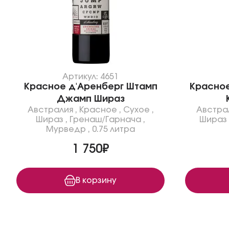
Артикул: 4651
Красное д'Аренберг Штамп
Красное
Джамп Шираз
Австралия
,
Красное
,
Сухое
,
Австра
Шираз
,
Гренаш/Гарнача
,
Шираз
Мурведр
,
0.75 литра
1 750₽
В корзину