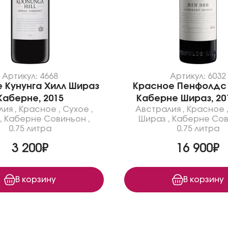
Артикул: 4668
Артикул: 6032
 Кунунга Хилл Шираз
Красное Пенфолдс 
Каберне, 2015
Каберне Шираз, 20
лия
,
Красное
,
Сухое
,
Австралия
,
Красное
,
Каберне Совиньон
,
Шираз
,
Каберне Со
0.75 литра
0.75 литра
3 200₽
16 900₽
В корзину
В корзину