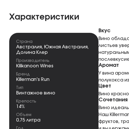
Характеристики
Вкус
Вино облада
Страна
листьев уве
Австралия
,
Южная Австралия
,
Долина Клер
натуральным
послевкусие
Производитель
Аромат
Kilikanoon Wines
У вина аром
Бренд
Killerman's Run
полукокса и
Цвет
Тип
Винтажное вино
Вино красно
Сочетания
Крепость
14%
Вино идеаль
Наш Killerm
Объем
0.75 литра
фруктов, т
и выдержанн
Год