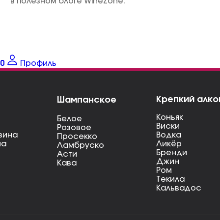
в полезном блоге WineZone.
0
Профиль
Крепкий алко
Шампанское
Коньяк
Белое
Виски
Розовое
вина
Водка
Просекко
на
Ликёр
Ламбруско
Бренди
Асти
Джин
Кава
Ром
Текила
Кальвадос