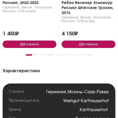
Рислинг, 2022-2023
Ребен Веленер Зонненур
Германия
,
Белое
,
Полусухое
,
Рислинг Шпетлезе Трокен,
Рислинг
,
0.75 литра
2016
Германия
,
Белое
,
Полусухое
,
Рислинг
,
0.75 литра
1 450₽
4 150₽
В корзину
В корзину
Характеристики
Страна
Германия
,
Мозель-Саар-Рувер
Производитель
Weingut Karthauserhof
Бренд
Karthauserhof