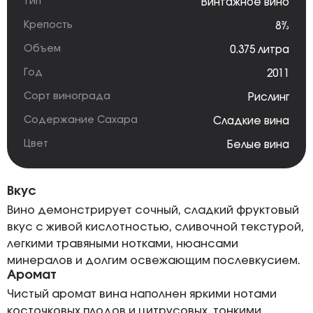
Тип
Винтажное вино
Крепость
8%
Объем
0.375 литра
Год
2011
Сорт винограда
Рислинг
Содержание Сахара
Сладкие вина
Цвет
Белые вина
Вкус
Вино демонстрирует сочный, сладкий фруктовый
вкус с живой кислотностью, сливочной текстурой,
легкими травяными нотками, нюансами
минералов и долгим освежающим послевкусием.
Аромат
Чистый аромат вина наполнен яркими нотами
косточковых плодов и цитрусовых, тонкими