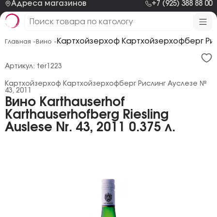
Адреса магазинов
+7 (925) 388 88 00
Картхойзерхоф Картхойзерхофберг Рис
Главная -
Вино -
Артикул: ter1223
Картхойзерхоф Картхойзерхофберг Рислинг Ауслезе №
43, 2011
Вино Karthauserhof
Karthauserhofberg Riesling
Auslese Nr. 43, 2011 0.375 л.