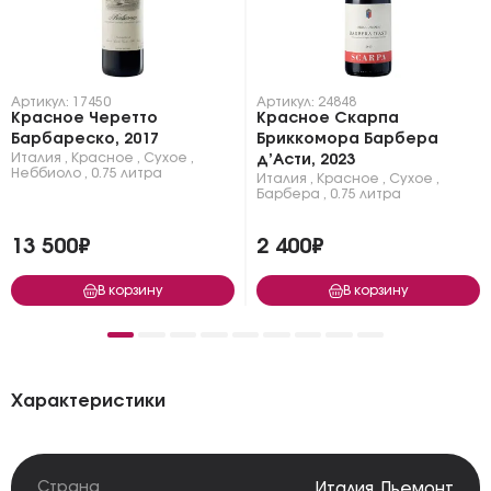
Артикул: 17450
Артикул: 24848
Красное Черетто
Красное Скарпа
Барбареско, 2017
Бриккомора Барбера
Италия
,
Красное
,
Сухое
,
д’Асти, 2023
Неббиоло
,
0.75 литра
Италия
,
Красное
,
Сухое
,
Барбера
,
0.75 литра
13 500₽
2 400₽
В корзину
В корзину
Характеристики
Страна
Италия
,
Пьемонт